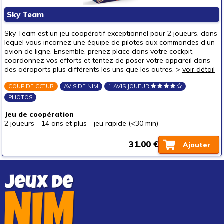
Puzzles & casse-têtes
Sky Team
Pour offrir à
Sky Team est un jeu coopératif exceptionnel pour 2 joueurs, dans
un bébé (0-3 ans)
lequel vous incarnez une équipe de pilotes aux commandes d’un
avion de ligne. Ensemble, prenez place dans votre cockpit,
un p'tit bout (3-6 ans)
coordonnez vos efforts et tentez de poser votre appareil dans
des aéroports plus différents les uns que les autres. >
voir détail
un junior (6-8 ans)
un jeune ado (8-12 ans)
COUP DE CŒUR
AVIS DE NIM
1 AVIS JOUEUR
PHOTOS
un ado (12-16 ans)
(1)
Jeu de coopération
un adulte (16 ans et +)
(1)
2 joueurs
-
14 ans et plus
-
jeu rapide (<30 min)
Prix
31.00 €
autour de 5 €
Ajouter
autour de 10 €
autour de 15 €
autour de 20 €
autour de 25 €
autour de 30 €
(1)