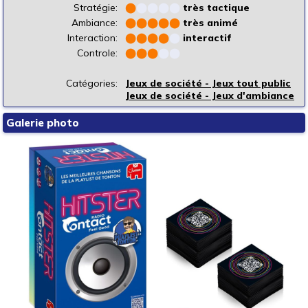
Stratégie:
⬤
⬤
⬤
⬤
⬤
très tactique
Ambiance:
⬤
⬤
⬤
⬤
⬤
très animé
Interaction:
⬤
⬤
⬤
⬤
⬤
interactif
Controle:
⬤
⬤
⬤
⬤
⬤
Catégories:
Jeux de société - Jeux tout public
Jeux de société - Jeux d'ambiance
Galerie photo