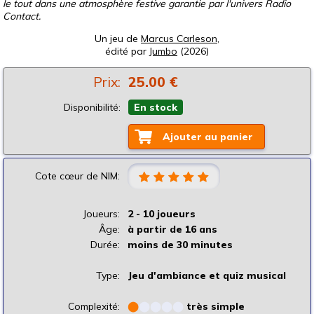
le tout dans une atmosphère festive garantie par l'univers Radio
Contact.
Un jeu de
Marcus Carleson
,
édité par
Jumbo
(2026)
Prix:
25.00 €
Disponibilité:
En stock
Ajouter au panier
Cote cœur de NIM:
Joueurs:
2 - 10 joueurs
Âge:
à partir de 16 ans
Durée:
moins de 30 minutes
Type:
Jeu d'ambiance et quiz musical
Complexité:
⬤
⬤
⬤
⬤
⬤
très simple