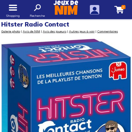
Jeux de
0
NIM
Shopping
Recherche
Hitster Radio Contact
Galerie photo
|
Avis de NIM
|
Avis des joueurs
|
Autres jeux à voir
|
Commentaires