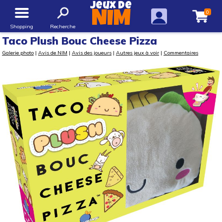
Jeux de
0
NIM
Shopping
Recherche
Taco Plush Bouc Cheese Pizza
Galerie photo
|
Avis de NIM
|
Avis des joueurs
|
Autres jeux à voir
|
Commentaires