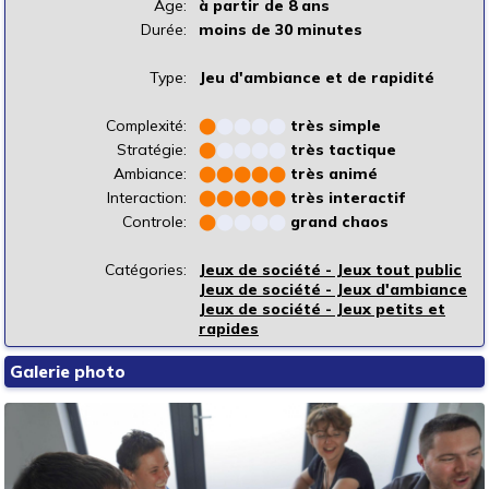
Âge:
à partir de 8 ans
Durée:
moins de 30 minutes
Type:
Jeu d'ambiance et de rapidité
Complexité:
⬤
⬤
⬤
⬤
⬤
très simple
Stratégie:
⬤
⬤
⬤
⬤
⬤
très tactique
Ambiance:
⬤
⬤
⬤
⬤
⬤
très animé
Interaction:
⬤
⬤
⬤
⬤
⬤
très interactif
Controle:
⬤
⬤
⬤
⬤
⬤
grand chaos
Catégories:
Jeux de société - Jeux tout public
Jeux de société - Jeux d'ambiance
Jeux de société - Jeux petits et
rapides
Galerie photo