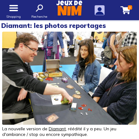
Jeux de
0
NIM
Shopping
Recherche
Diamant: les photos reportages
La nouvelle version de
Diamant
, réédité il y a peu. Un jeu
d'ambiance / stop ou encore sympathique.