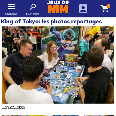
Jeux de
0
NIM
Shopping
Recherche
King of Tokyo: les photos reportages
King of Tokyo