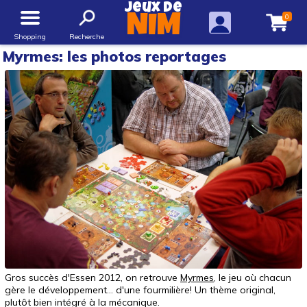
Jeux de
0
NIM
Shopping
Recherche
Myrmes: les photos reportages
Gros succès d'Essen 2012, on retrouve
Myrmes
, le jeu où chacun
gère le développement... d'une fourmilière! Un thème original,
plutôt bien intégré à la mécanique.