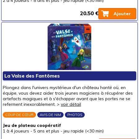
2 à 4 joueurs
-
8 ans et plus
-
jeu rapide (<30 min)
20.50 €
Ajouter
La Valse des Fantômes
Plongez dans l'univers mystérieux d'un château hanté où, en
équipe, vous devez aider trois jeunes magiciens à récupérer des
artefacts magiques et à s'échapper avant que les portes ne se
referment inexorablement. >
voir détail
COUP DE CŒUR
AVIS DE NIM
PHOTOS
Jeu de plateau coopératif
1 à 4 joueurs
-
5 ans et plus
-
jeu rapide (<30 min)