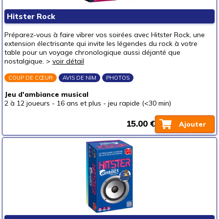
Hitster Rock
Préparez-vous à faire vibrer vos soirées avec Hitster Rock, une
extension électrisante qui invite les légendes du rock à votre
table pour un voyage chronologique aussi déjanté que
nostalgique. >
voir détail
COUP DE CŒUR
AVIS DE NIM
PHOTOS
Jeu d'ambiance musical
2 à 12 joueurs
-
16 ans et plus
-
jeu rapide (<30 min)
15.00 €
Ajouter