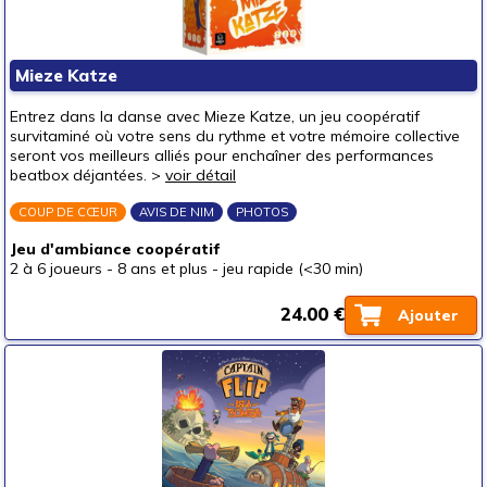
Mieze Katze
Entrez dans la danse avec Mieze Katze, un jeu coopératif
survitaminé où votre sens du rythme et votre mémoire collective
seront vos meilleurs alliés pour enchaîner des performances
beatbox déjantées. >
voir détail
COUP DE CŒUR
AVIS DE NIM
PHOTOS
Jeu d'ambiance coopératif
2 à 6 joueurs
-
8 ans et plus
-
jeu rapide (<30 min)
24.00 €
Ajouter