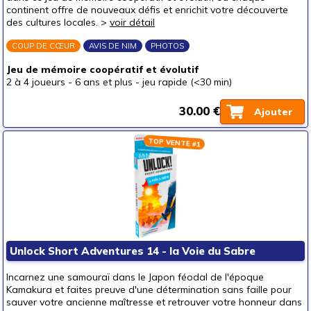
continent offre de nouveaux défis et enrichit votre découverte
un p'tit bout (3-6 ans)
(1060)
des cultures locales. >
voir détail
un junior (6-8 ans)
(1439)
COUP DE CŒUR
AVIS DE NIM
PHOTOS
un jeune ado (8-12 ans)
(1898)
Jeu de mémoire coopératif et évolutif
un ado (12-16 ans)
(1744)
2 à 4 joueurs
-
6 ans et plus
-
jeu rapide (<30 min)
un adulte (16 ans et +)
(1570)
30.00 €
Ajouter
Prix
autour de 5 €
(572)
TOP VENTE #1
autour de 10 €
(790)
autour de 15 €
(1444)
autour de 20 €
(1648)
autour de 25 €
(1374)
autour de 30 €
(1135)
Unlock Short Adventures 14 - la Voie du Sabre
autour de 40 €
(566)
Incarnez une samouraï dans le Japon féodal de l'époque
autour de 50 €
(354)
Kamakura et faites preuve d'une détermination sans faille pour
sauver votre ancienne maîtresse et retrouver votre honneur dans
50 € et au-delà
(226)