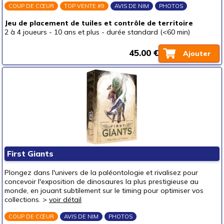
COUP DE CŒUR
TOP VENTE #9
AVIS DE NIM
PHOTOS
Jeu de placement de tuiles et contrôle de territoire
2 à 4 joueurs
-
10 ans et plus
-
durée standard (<60 min)
45.00 €
Ajouter
First Giants
Plongez dans l'univers de la paléontologie et rivalisez pour
concevoir l'exposition de dinosaures la plus prestigieuse au
monde, en jouant subtilement sur le timing pour optimiser vos
collections. >
voir détail
COUP DE CŒUR
AVIS DE NIM
PHOTOS