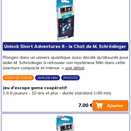
Unlock Short Adventures 8 - le Chat de M. Schrödinger
Plongez dans un univers quantique aussi décalé qu'absurde pour
aider M. Schrödinger à retrouver son mystérieux félin dans cette
aventure compacte et intense. >
voir détail
COUP DE CŒUR
AVIS DE NIM
PHOTOS
Jeu d'escape game coopératif
1 à 6 joueurs
-
10 ans et plus
-
durée standard (<60 min)
7.00 €
Ajouter