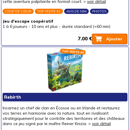
cette aventure palpitante en format court. >
voir détail
COUP DE CŒUR
TOP VENTE #1
AVIS DE NIM
PHOTOS
Jeu d'escape coopératif
1 à 6 joueurs
-
10 ans et plus
-
durée standard (<60 min)
7.00 €
Ajouter
TOP VENTE #9
Rebirth
Incarnez un chef de clan en Écosse ou en Irlande et restaurez
vos terres en harmonie avec la nature, tout en rivalisant
stratégiquement pour le contrôle des territoires et des châteaux
dans ce jeu signé par le maître Reiner Knizia. >
voir détail