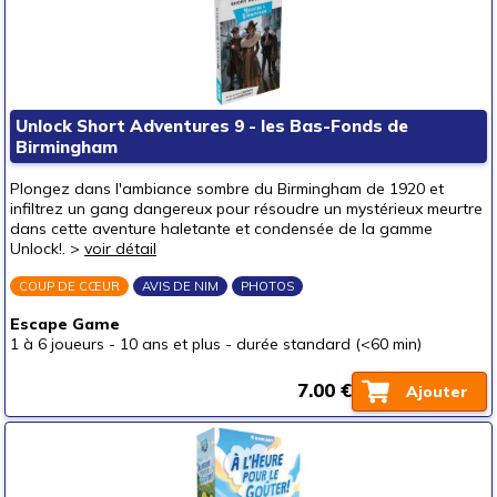
Unlock Short Adventures 9 - les Bas-Fonds de
Birmingham
Plongez dans l'ambiance sombre du Birmingham de 1920 et
infiltrez un gang dangereux pour résoudre un mystérieux meurtre
dans cette aventure haletante et condensée de la gamme
Unlock!. >
voir détail
COUP DE CŒUR
AVIS DE NIM
PHOTOS
Escape Game
1 à 6 joueurs
-
10 ans et plus
-
durée standard (<60 min)
7.00 €
Ajouter