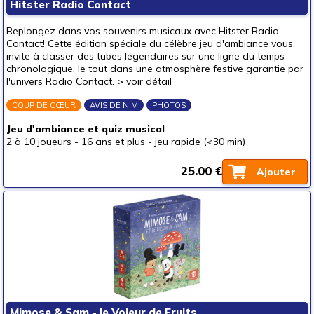
Hitster Radio Contact
Replongez dans vos souvenirs musicaux avec Hitster Radio
Contact! Cette édition spéciale du célèbre jeu d'ambiance vous
invite à classer des tubes légendaires sur une ligne du temps
chronologique, le tout dans une atmosphère festive garantie par
l'univers Radio Contact. >
voir détail
COUP DE CŒUR
AVIS DE NIM
PHOTOS
Jeu d'ambiance et quiz musical
2 à 10 joueurs
-
16 ans et plus
-
jeu rapide (<30 min)
25.00 €
Ajouter
Mimose & Sam - le Voleur de Fruits