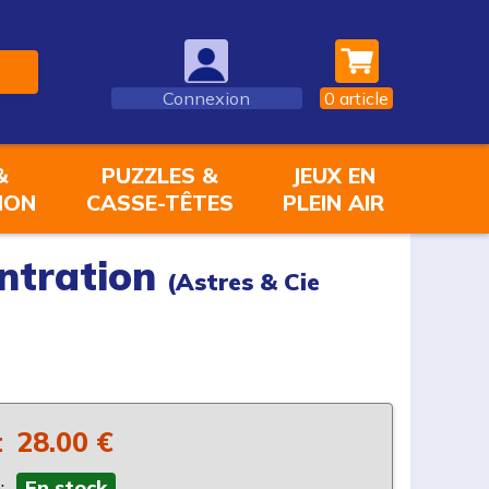
Connexion
0
article
&
PUZZLES &
JEUX EN
ION
CASSE-TÊTES
PLEIN AIR
entration
(Astres & Cie
:
28.00 €
:
En stock