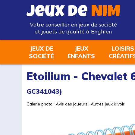
Jeux de
NIM
Votre conseiller en jeux de société
et jouets de qualité à Enghien
JEUX DE
JEUX
LOISIRS
SOCIÉTÉ
ENFANTS
CRÉATIF
Etoilium - Chevalet
GC341043)
Galerie photo
|
Avis des joueurs
|
Autres jeux à voir