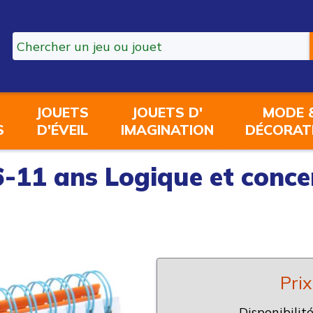
JOUETS
JOUETS D'
MODE 
S
D'ÉVEIL
IMAGINATION
DÉCORAT
 6-11 ans Logique et conc
Prix
Disponibilité