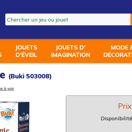
JOUETS
JOUETS D'
MODE 
S
D'ÉVEIL
IMAGINATION
DÉCORAT
ue
(Buki 503008)
x à voir
Prix
Disponibilité