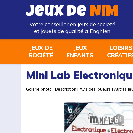
Jeux de
NIM
Votre conseiller en jeux de société
et jouets de qualité à Enghien
JEUX DE
JEUX
LOISIRS
SOCIÉTÉ
ENFANTS
CRÉATIF
Mini Lab Electroniq
Galerie photo
|
Description
|
Avis des joueurs
|
Autres jeu