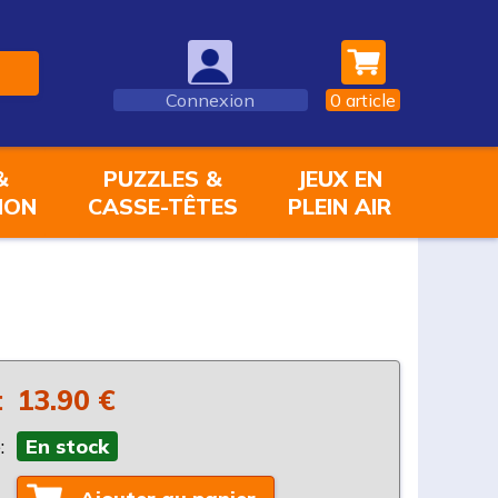
Connexion
0
article
&
PUZZLES &
JEUX EN
ION
CASSE-TÊTES
PLEIN AIR
:
13.90 €
:
En stock