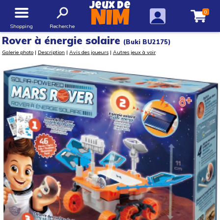
Jeux de
0
NIM
Shopping
Recherche
Rover à énergie solaire
(Buki BU2175)
Galerie photo
|
Description
|
Avis des joueurs
|
Autres jeux à voir