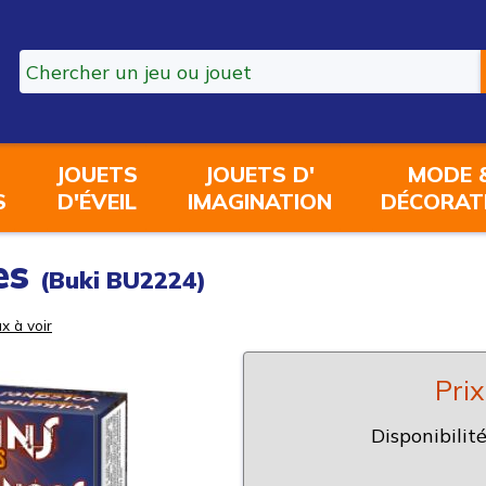
JOUETS
JOUETS D'
MODE 
S
D'ÉVEIL
IMAGINATION
DÉCORAT
es
(Buki BU2224)
x à voir
Prix
Disponibilité