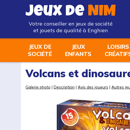
Jeux de
NIM
Votre conseiller en jeux de société
et jouets de qualité à Enghien
JEUX DE
JEUX
LOISIRS
SOCIÉTÉ
ENFANTS
CRÉATIF
Volcans et dinosaur
Galerie photo
|
Description
|
Avis des joueurs
|
Autres jeu