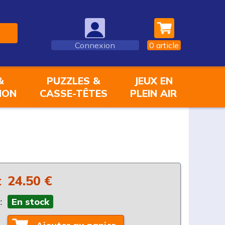
Connexion
0
article
&
PUZZLES &
JEUX EN
ION
CASSE-TÊTES
PLEIN AIR
:
24.50 €
:
En stock