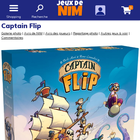
Jeux de
0
NIM
Shopping
Recherche
Captain Flip
Galerie photo
|
Avis de NIM
|
Avis des joueurs
|
Reportage photo
|
Autres jeux à voir
|
Commentaires