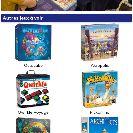
Autres jeux à voir
Octocube
Akropolis
Qwirkle Voyage
Pickomino