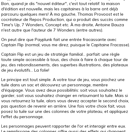
Bon, quand je dis "nouvel éditeur", c'est tout relatif: la maison
d'édition est nouvelle, mais les capitaines à la barre ont déjà
parcouru quelques mers! À ma gauche, Thomas Provoost est le
cocréateur de Repos Production, qui a produit des succès comme
Time's Up, 7 Wonders, Concept etc. À ma droite, Antoine Bauza
n'est autre que l'auteur de 7 Wonders (entre autres).
On peut dire que Payplunk fait une entrée fracassante avec
Captain Flip (normal, vous me direz, puisque le Capitaine Fracasse).
Captain Flip est un jeu de stratégie familial... parfait: une règle
toute simple accessible à tous, des choix à faire à chaque tour de
jeu, des rebondissements, des superbes illustrations, des plateaux
de jeu évolutifs... La folie!
Le principe est tout simple. A votre tour de jeu, vous piochez une
tuile dans un sac et découvrez un personnage, membre
d'équipage. Vous avez deux possibilités: soit vous souhaitez le
garder, soit vous souhaitez changer en retournant la tuile. Mais si
vous retournez la tuile, alors vous devez accepter le second choix,
pas question de revenir en arrière. Une fois votre choix fait, vous
posez la tuile sur une des colonnes de votre plateau, et appliquez
l'effet du personnage.
Les personnages peuvent rapporter de l'or et interagir entre eux.
Le remplissage des colonnes offre aussi des effets qui changent