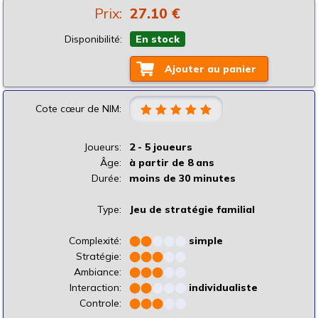
Prix:
27.10 €
Disponibilité:
En stock
Ajouter au panier
Cote cœur de NIM:
Joueurs:
2 - 5 joueurs
Âge:
à partir de 8 ans
Durée:
moins de 30 minutes
Type:
Jeu de stratégie familial
Complexité:
⬤
⬤
⬤
⬤
⬤
simple
Stratégie:
⬤
⬤
⬤
⬤
⬤
Ambiance:
⬤
⬤
⬤
⬤
⬤
Interaction:
⬤
⬤
⬤
⬤
⬤
individualiste
Controle:
⬤
⬤
⬤
⬤
⬤