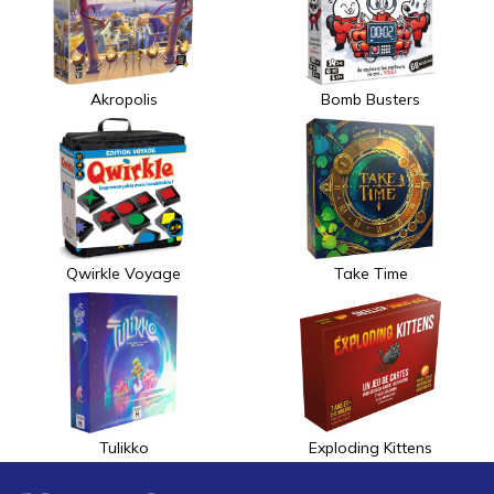
Akropolis
Bomb Busters
Qwirkle Voyage
Take Time
Tulikko
Exploding Kittens