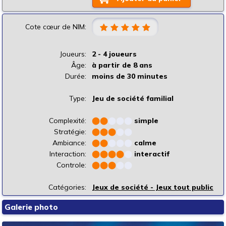
Cote cœur de NIM:
Joueurs:
2 - 4 joueurs
Âge:
à partir de 8 ans
Durée:
moins de 30 minutes
Type:
Jeu de société familial
Complexité:
⬤
⬤
⬤
⬤
⬤
simple
Stratégie:
⬤
⬤
⬤
⬤
⬤
Ambiance:
⬤
⬤
⬤
⬤
⬤
calme
Interaction:
⬤
⬤
⬤
⬤
⬤
interactif
Controle:
⬤
⬤
⬤
⬤
⬤
Catégories:
Jeux de société - Jeux tout public
Galerie photo