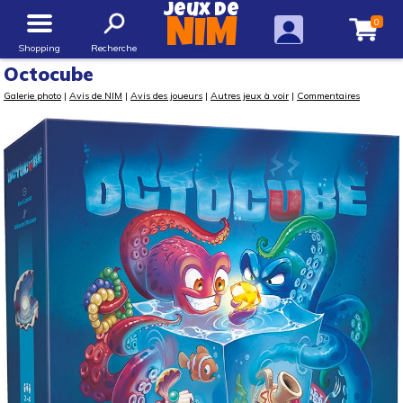
Jeux de
0
NIM
Shopping
Recherche
Octocube
Galerie photo
|
Avis de NIM
|
Avis des joueurs
|
Autres jeux à voir
|
Commentaires