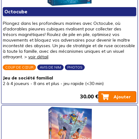
Puzzles & casse-têtes
Octocube
Pour offrir à
Plongez dans les profondeurs marines avec Octocube, où
un bébé (0-3 ans)
d'adorables pieuvres cubiques rivalisent pour collecter des
trésors magnétiques! Roulez de pile en pile, optimisez vos
un p'tit bout (3-6 ans)
mouvements et bloquez vos adversaires pour devenir le maître
incontesté des abysses. Un jeu de stratégie et de ruse accessible
un junior (6-8 ans)
(1)
à toute la famille, avec des mécanismes uniques et un visuel
un jeune ado (8-12 ans)
(11)
attrayant. >
voir détail
un ado (12-16 ans)
(11)
COUP DE CŒUR
AVIS DE NIM
PHOTOS
un adulte (16 ans et +)
(10)
Jeu de société familial
Prix
2 à 4 joueurs
-
8 ans et plus
-
jeu rapide (<30 min)
autour de 5 €
30.00 €
Ajouter
autour de 10 €
(1)
autour de 15 €
(4)
autour de 20 €
(4)
autour de 25 €
(7)
autour de 30 €
(6)