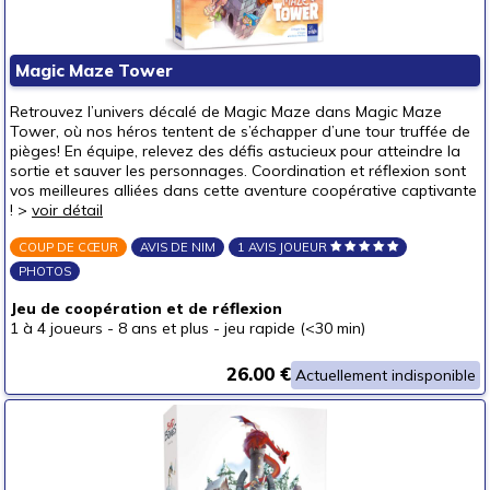
autour de 40 €
(3)
autour de 50 €
(2)
Magic Maze Tower
50 € et au-delà
(1)
Retrouvez l’univers décalé de Magic Maze dans Magic Maze
Tower, où nos héros tentent de s’échapper d’une tour truffée de
pièges! En équipe, relevez des défis astucieux pour atteindre la
sortie et sauver les personnages. Coordination et réflexion sont
vos meilleures alliées dans cette aventure coopérative captivante
! >
voir détail
COUP DE CŒUR
AVIS DE NIM
1 AVIS JOUEUR
PHOTOS
Jeu de coopération et de réflexion
1 à 4 joueurs
-
8 ans et plus
-
jeu rapide (<30 min)
26.00 €
Actuellement indisponible