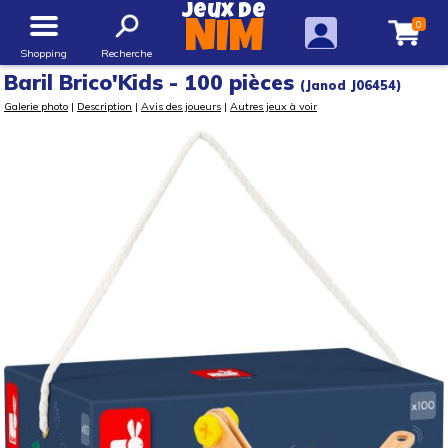
Jeux de
0
NIM
Shopping
Recherche
Baril Brico'Kids - 100 pièces
(Janod J06454)
Galerie photo
|
Description
|
Avis des joueurs
|
Autres jeux à voir