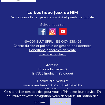
La boutique Jeux de NIM
Votre conseiller en jeux de société et jouets de qualité
Suivez-nous sur
NIMCONSULT SPRL - BE 0474.339.403
Charte du site et politique de gestion des données
Conditions générales de vente
> en savoir plus...
Adresse:
Rue de Bruxelles 6
B-7850 Enghien (Belgique)
Horaire d'ouverture:
mardi-vendredi 10h-12h30 et 14h-18h
samedi 10h-18h non stop
Ce site utilise des cookies pour vous offrir le meilleur service. En
poursuivant votre navigation, vous acceptez l’utilisation des
Tél: +32 (0)2 395 92 88
E-mail:
nim@jeuxdenim.be
cookies.
J’accepte