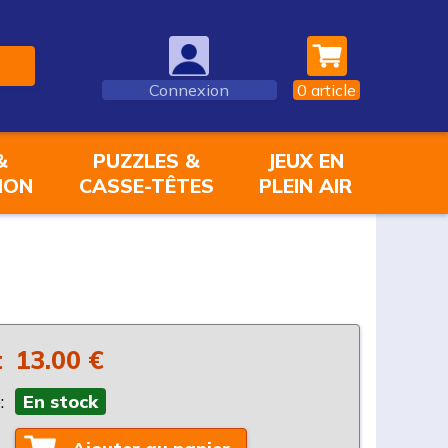
Connexion
0
article
&
PUZZLES &
JEUX EN
ION
CASSE-TÊTES
PLEIN AIR
:
13.00 €
:
En stock