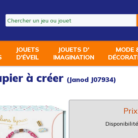
JOUETS
JOUETS D'
MODE 
S
D'ÉVEIL
IMAGINATION
DÉCORAT
apier à créer
(Janod J07934)
Prix
Disponibilité