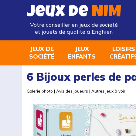
Jeux de
NIM
Votre conseiller en jeux de société
et jouets de qualité à Enghien
JEUX DE
JEUX
LOISIRS
SOCIÉTÉ
ENFANTS
CRÉATIF
6 Bijoux perles de p
Galerie photo
|
Avis des joueurs
|
Autres jeux à voir