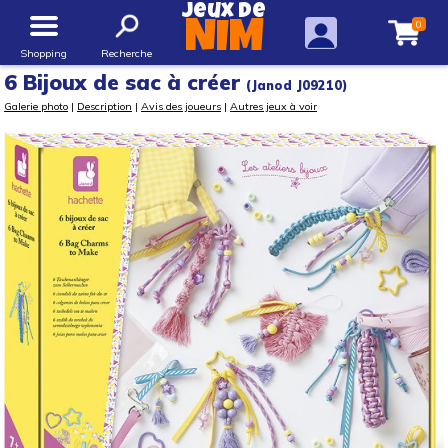
Jeux de
0
NIM
Shopping
Recherche
6 Bijoux de sac à créer
(Janod J09210)
Galerie photo
|
Description
|
Avis des joueurs
|
Autres jeux à voir