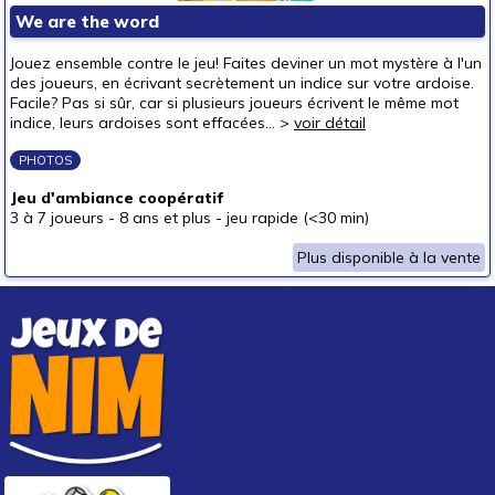
We are the word
autour de 40 €
autour de 50 €
Jouez ensemble contre le jeu! Faites deviner un mot mystère à l'un
des joueurs, en écrivant secrètement un indice sur votre ardoise.
50 € et au-delà
Facile? Pas si sûr, car si plusieurs joueurs écrivent le même mot
indice, leurs ardoises sont effacées... >
voir détail
PHOTOS
Jeu d'ambiance coopératif
3 à 7 joueurs
-
8 ans et plus
-
jeu rapide (<30 min)
Plus disponible à la vente