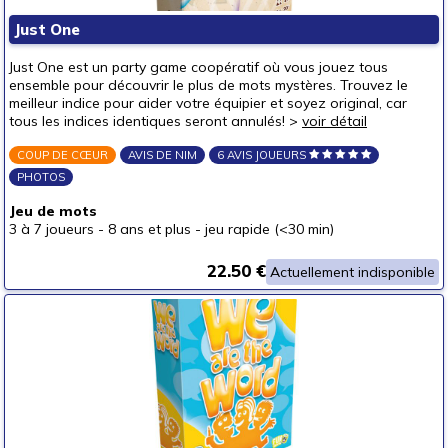
Puzzles & casse-têtes
Just One
Pour offrir à
Just One est un party game coopératif où vous jouez tous
un bébé (0-3 ans)
ensemble pour découvrir le plus de mots mystères. Trouvez le
meilleur indice pour aider votre équipier et soyez original, car
un p'tit bout (3-6 ans)
tous les indices identiques seront annulés! >
voir détail
un junior (6-8 ans)
COUP DE CŒUR
AVIS DE NIM
6 AVIS JOUEURS
un jeune ado (8-12 ans)
(2)
PHOTOS
un ado (12-16 ans)
(2)
Jeu de mots
3 à 7 joueurs
-
8 ans et plus
-
jeu rapide (<30 min)
un adulte (16 ans et +)
(2)
Prix
22.50 €
Actuellement indisponible
autour de 5 €
autour de 10 €
autour de 15 €
(1)
autour de 20 €
(2)
autour de 25 €
(2)
autour de 30 €