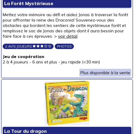
La Forêt Mystérieuse
Pour offrir à
Mettez votre mémoire au défi et aidez Jonas à traverser la forêt
un bébé (0-3 ans)
pour affronter la reine des Draconia! Souvenez-vous des
obstacles qui bordent les sentiers de cette mystérieuse forêt et
un p'tit bout (3-6 ans)
(3)
remplissez le sac de Jonas des objets dont il aura besoin pour
faire face à ces épreuves. >
voir détail
un junior (6-8 ans)
(5)
un jeune ado (8-12 ans)
(5)
2 AVIS JOUEURS
PHOTOS
un ado (12-16 ans)
(3)
Jeu de coopération
2 à 4 joueurs
-
6 ans et plus
-
jeu rapide (<30 min)
un adulte (16 ans et +)
(2)
Prix
Plus disponible à la vente
autour de 5 €
(2)
autour de 10 €
(1)
autour de 15 €
(1)
autour de 20 €
(1)
autour de 25 €
(2)
autour de 30 €
(3)
La Tour du dragon