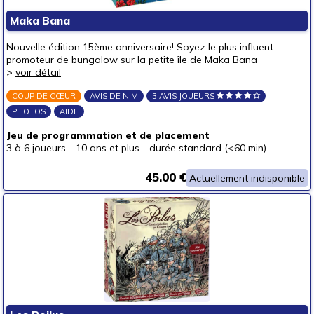
Puzzles & casse-têtes
Maka Bana
Pour offrir à
Nouvelle édition 15ème anniversaire! Soyez le plus influent
un bébé (0-3 ans)
promoteur de bungalow sur la petite île de Maka Bana
>
voir détail
un p'tit bout (3-6 ans)
COUP DE CŒUR
AVIS DE NIM
3 AVIS JOUEURS
un junior (6-8 ans)
PHOTOS
AIDE
un jeune ado (8-12 ans)
(2)
Jeu de programmation et de placement
un ado (12-16 ans)
(2)
3 à 6 joueurs
-
10 ans et plus
-
durée standard (<60 min)
un adulte (16 ans et +)
(2)
45.00 €
Actuellement indisponible
Prix
autour de 5 €
autour de 10 €
autour de 15 €
(1)
autour de 20 €
(1)
autour de 25 €
(1)
autour de 30 €