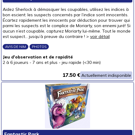
Pour offrir à
Aidez Sherlock à démasquer les coupables, utilisez les indices à
un bébé (0-3 ans)
bon escient: les suspects concernés par l’indice sont innocentés.
Écartez rapidement les innocents par déduction pour trouver qui
un p'tit bout (3-6 ans)
parmi les suspects est le complice de Moriarty, son ennemi juré! Si
aucun n’est coupable, capturez Moriarty lui-même. Tout le monde
un junior (6-8 ans)
(1)
est suspect… jusqu’à preuve du contraire ! >
voir détail
un jeune ado (8-12 ans)
(2)
AVIS DE NIM
PHOTOS
un ado (12-16 ans)
(2)
Jeu d'observation et de rapidité
un adulte (16 ans et +)
(2)
2 à 6 joueurs
-
7 ans et plus
-
jeu rapide (<30 min)
Prix
17.50 €
Actuellement indisponible
autour de 5 €
autour de 10 €
autour de 15 €
(1)
autour de 20 €
(1)
autour de 25 €
(1)
autour de 30 €
(1)
autour de 40 €
Fantastic Park