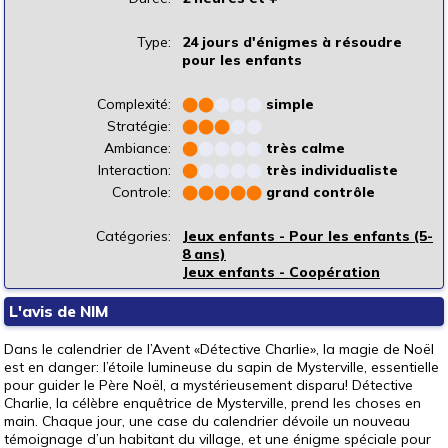
Type:
24 jours d'énigmes à résoudre
pour les enfants
Complexité:
⬤
⬤
⬤
⬤
⬤
simple
Stratégie:
⬤
⬤
⬤
⬤
⬤
Ambiance:
⬤
⬤
⬤
⬤
⬤
très calme
Interaction:
⬤
⬤
⬤
⬤
⬤
très individualiste
Controle:
⬤
⬤
⬤
⬤
⬤
grand contrôle
Catégories:
Jeux enfants - Pour les enfants (5-
8 ans)
Jeux enfants - Coopération
L'avis de NIM
Dans le calendrier de l’Avent «Détective Charlie», la magie de Noël
est en danger: l’étoile lumineuse du sapin de Mysterville, essentielle
pour guider le Père Noël, a mystérieusement disparu! Détective
Charlie, la célèbre enquêtrice de Mysterville, prend les choses en
main. Chaque jour, une case du calendrier dévoile un nouveau
témoignage d’un habitant du village, et une énigme spéciale pour