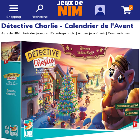
Jeux de
0
NIM
Shopping
Recherche
Détective Charlie - Calendrier de l'Avent
Avis de NIM
|
Avis des joueurs
|
Reportage photo
|
Autres jeux à voir
|
Commentaires