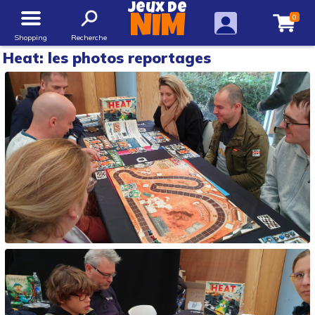
Jeux de
0
NIM
Shopping
Recherche
Heat: les photos reportages