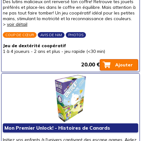
Des lutins malicieux ont renversé ton coffre! Retrouve tes jouets
préférés et place-les dans le coffre en équilibre. Mais attention à
Pour les tout petits (<5 ans)
ne pas tout faire tomber! Un jeu coopératif idéal pour les petites
Pour les enfants (5-8 ans)
mains, stimulant la motricité et la reconnaissance des couleurs.
>
voir détail
Par type
Coopération
COUP DE CŒUR
AVIS DE NIM
PHOTOS
Mémoire
Jeu de dextérité coopératif
1 à 4 joueurs
-
2 ans et plus
-
jeu rapide (<30 min)
Observation
Adresse
20.00 €
Ajouter
Calcul
Lettres - mots
Langage
Connaissances
Livres-jeux
Pour offrir à
Mon Premier Unlock! - Histoires de Canards
un bébé (0-3 ans)
(4)
Initiez vos enfants à l'univers captivant des escape games. Aidez
un p'tit bout (3-6 ans)
(24)