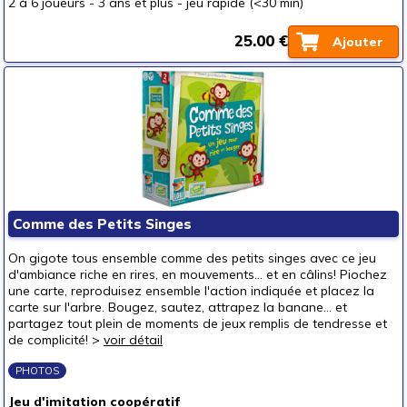
2 à 6 joueurs
-
3 ans et plus
-
jeu rapide (<30 min)
25.00 €
Ajouter
Comme des Petits Singes
On gigote tous ensemble comme des petits singes avec ce jeu
d'ambiance riche en rires, en mouvements... et en câlins! Piochez
une carte, reproduisez ensemble l'action indiquée et placez la
carte sur l'arbre. Bougez, sautez, attrapez la banane... et
partagez tout plein de moments de jeux remplis de tendresse et
de complicité! >
voir détail
PHOTOS
Jeu d'imitation coopératif