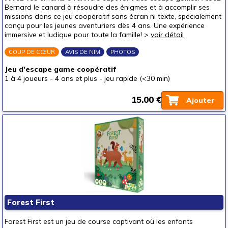
Bernard le canard à résoudre des énigmes et à accomplir ses
un junior (6-8 ans)
(11)
missions dans ce jeu coopératif sans écran ni texte, spécialement
conçu pour les jeunes aventuriers dès 4 ans. Une expérience
un jeune ado (8-12 ans)
immersive et ludique pour toute la famille! >
voir détail
un ado (12-16 ans)
COUP DE CŒUR
AVIS DE NIM
PHOTOS
un adulte (16 ans et +)
Jeu d'escape game coopératif
Prix
1 à 4 joueurs
-
4 ans et plus
-
jeu rapide (<30 min)
autour de 5 €
(4)
15.00 €
Ajouter
autour de 10 €
(5)
autour de 15 €
(10)
autour de 20 €
(16)
autour de 25 €
(16)
autour de 30 €
(11)
autour de 40 €
(2)
autour de 50 €
(1)
Forest First
50 € et au-delà
Forest First est un jeu de course captivant où les enfants