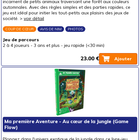
incarnent de petits animaux traversant une forêt aux couleurs
automnales. Avec des règles simples et des parties rapides, ce
jeu est idéal pour initier les tout-petits aux plaisirs des jeux de
société. >
voir détail
COUP DE CŒUR
AVIS DE NIM
PHOTOS
Jeu de parcours
2 à 4 joueurs
-
3 ans et plus
-
jeu rapide (<30 min)
23.00 €
Ajouter
Ma première Aventure - Au cœur de la Jungle (Game
Flow)
Plongez dans l'univers exotique de la jungle dans ce livre-jeu