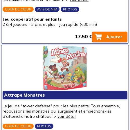
COUP DE CŒUR
AVIS DE NIM
PHOTOS
Jeu coopératif pour enfants
2 à 4 joueurs
-
3 ans et plus
-
jeu rapide (<30 min)
17.50 €
Ajouter
Attrape Monstres
Le jeu de "tower defense" pour les plus petits! Tous ensemble,
repoussons les monstres qui surgissent et empêchons-les
d’atteindre notre château! >
voir détail
COUP DE CŒUR
PHOTOS