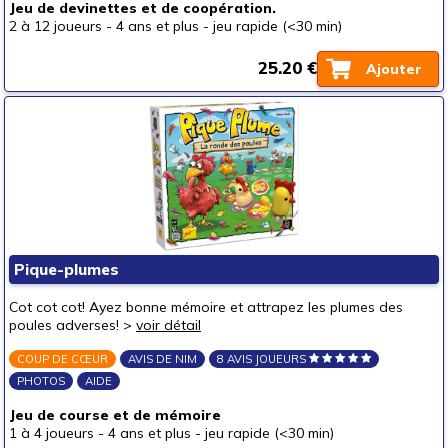
Jeu de devinettes et de coopération.
2 à 12 joueurs
-
4 ans et plus
-
jeu rapide (<30 min)
25.20 €
Ajouter
Pique-plumes
Cot cot cot! Ayez bonne mémoire et attrapez les plumes des
poules adverses! >
voir détail
COUP DE CŒUR
AVIS DE NIM
8 AVIS JOUEURS
PHOTOS
AIDE
Jeu de course et de mémoire
1 à 4 joueurs
-
4 ans et plus
-
jeu rapide (<30 min)