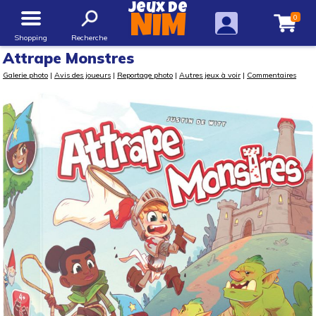
Jeux de
0
NIM
Shopping
Recherche
Attrape Monstres
Galerie photo
|
Avis des joueurs
|
Reportage photo
|
Autres jeux à voir
|
Commentaires