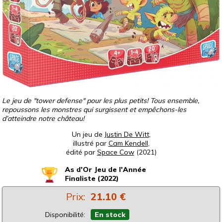
Le jeu de "tower defense" pour les plus petits! Tous ensemble,
repoussons les monstres qui surgissent et empêchons-les
d’atteindre notre château!
Un jeu de
Justin De Witt
,
illustré par
Cam Kendell
,
édité par
Space Cow
(2021)
As d'Or Jeu de l'Année
Finaliste (2022)
Prix:
21.10 €
Disponibilité:
En stock