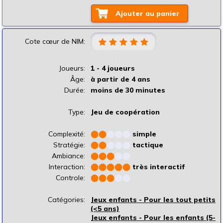
Ajouter au panier
Cote cœur de NIM:
Joueurs:
1 - 4 joueurs
Âge:
à partir de 4 ans
Durée:
moins de 30 minutes
Type:
Jeu de coopération
Complexité:
⬤
⬤
⬤
⬤
⬤
simple
Stratégie:
⬤
⬤
⬤
⬤
⬤
tactique
Ambiance:
⬤
⬤
⬤
⬤
⬤
Interaction:
⬤
⬤
⬤
⬤
⬤
très interactif
Controle:
⬤
⬤
⬤
⬤
⬤
Catégories:
Jeux enfants - Pour les tout petits
(<5 ans)
Jeux enfants - Pour les enfants (5-