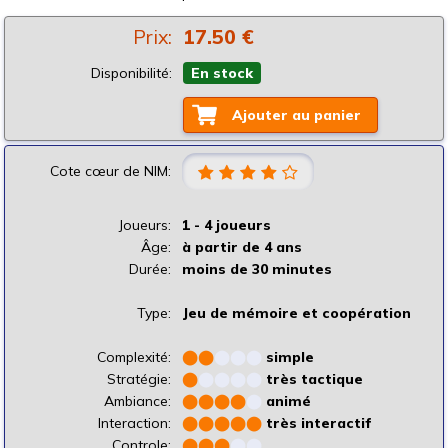
Prix:
17.50 €
Disponibilité:
En stock
Ajouter au panier
Cote cœur de NIM:
Joueurs:
1 - 4 joueurs
Âge:
à partir de 4 ans
Durée:
moins de 30 minutes
Type:
Jeu de mémoire et coopération
Complexité:
⬤
⬤
⬤
⬤
⬤
simple
Stratégie:
⬤
⬤
⬤
⬤
⬤
très tactique
Ambiance:
⬤
⬤
⬤
⬤
⬤
animé
Interaction:
⬤
⬤
⬤
⬤
⬤
très interactif
Controle:
⬤
⬤
⬤
⬤
⬤