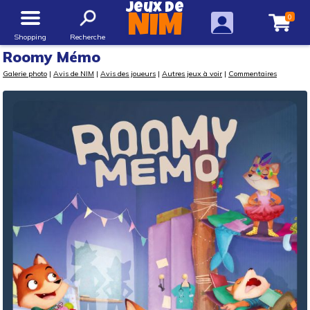
Jeux de
0
NIM
Shopping
Recherche
Roomy Mémo
Galerie photo
|
Avis de NIM
|
Avis des joueurs
|
Autres jeux à voir
|
Commentaires