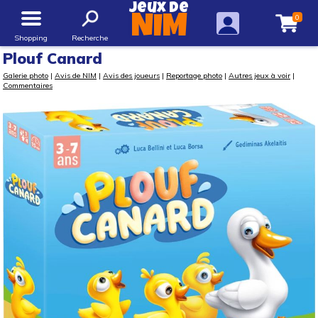
Jeux de
0
NIM
Shopping
Recherche
Plouf Canard
Galerie photo
|
Avis de NIM
|
Avis des joueurs
|
Reportage photo
|
Autres jeux à voir
|
Commentaires