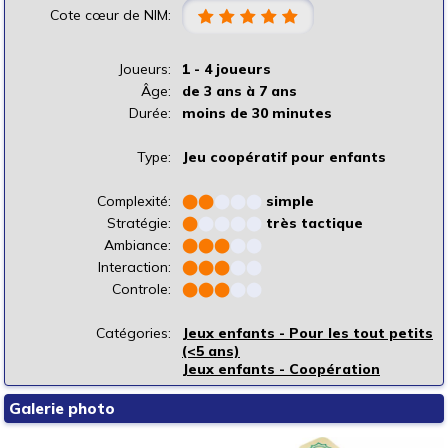
Cote cœur de NIM:
Joueurs:
1 - 4 joueurs
Âge:
de 3 ans à 7 ans
Durée:
moins de 30 minutes
Type:
Jeu coopératif pour enfants
Complexité:
⬤
⬤
⬤
⬤
⬤
simple
Stratégie:
⬤
⬤
⬤
⬤
⬤
très tactique
Ambiance:
⬤
⬤
⬤
⬤
⬤
Interaction:
⬤
⬤
⬤
⬤
⬤
Controle:
⬤
⬤
⬤
⬤
⬤
Catégories:
Jeux enfants - Pour les tout petits
(<5 ans)
Jeux enfants - Coopération
Galerie photo