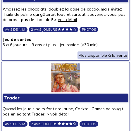
Pour offrir à
Amassez les chocolats, doublez la dose de cacao, mais évitez
un bébé (0-3 ans)
l'huile de palme qui gâterait tout. Et surtout, souvenez-vous: pas
de bras... pas de chocolat! >
voir détail
un p'tit bout (3-6 ans)
AVIS DE NIM
2 AVIS JOUEURS
PHOTOS
un junior (6-8 ans)
Jeu de cartes
un jeune ado (8-12 ans)
(2)
3 à 6 joueurs
-
9 ans et plus
-
jeu rapide (<30 min)
un ado (12-16 ans)
(2)
Plus disponible à la vente
un adulte (16 ans et +)
(2)
Prix
autour de 5 €
(1)
autour de 10 €
autour de 15 €
(1)
Trader
autour de 20 €
(1)
Quand les jeudis noirs font rire jaune, Cocktail Games ne rougit
autour de 25 €
pas en éditant Trader. >
voir détail
autour de 30 €
AVIS DE NIM
2 AVIS JOUEURS
PHOTOS
autour de 40 €