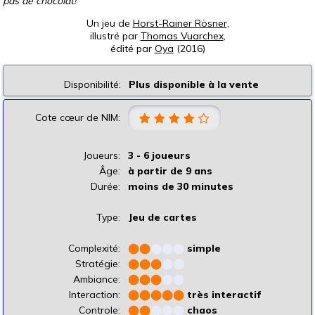
pas de chocolat!
Un jeu de
Horst-Rainer Rösner
,
illustré par
Thomas Vuarchex
,
édité par
Oya
(2016)
Disponibilité:
Plus disponible à la vente
Cote cœur de NIM:
Joueurs:
3 - 6 joueurs
Âge:
à partir de 9 ans
Durée:
moins de 30 minutes
Type:
Jeu de cartes
Complexité:
⬤
⬤
⬤
⬤
⬤
simple
Stratégie:
⬤
⬤
⬤
⬤
⬤
Ambiance:
⬤
⬤
⬤
⬤
⬤
Interaction:
⬤
⬤
⬤
⬤
⬤
très interactif
Controle:
⬤
⬤
⬤
⬤
⬤
chaos