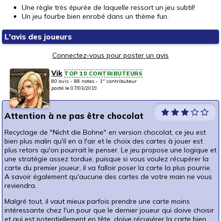
Une règle très épurée de laquelle ressort un jeu subtil!
Un jeu fourbe bien enrobé dans un thème fun.
L'avis des joueurs
Connectez-vous pour poster un avis
Vik
TOP 10 CONTRIBUTEURS
80 avis - 88 notes - 1
contributeur
er
posté le 07/03/2019
Attention à ne pas être chocolat
Recyclage de "Nicht die Bohne" en version chocolat, ce jeu est
bien plus malin qu'il en a l'air et le choix des cartes à jouer est
plus retors qu'on pourrait le penser. Le jeu propose une logique et
une stratégie assez tordue, puisque si vous voulez récupérer la
carte du premier joueur, il va falloir poser la carte la plus pourrie.
A savoir également qu'aucune des cartes de votre main ne vous
reviendra.
Malgré tout, il vaut mieux parfois prendre une carte moins
intéressante chez l'un pour que le dernier joueur qui doive choisir
et qui est potentiellement en tête, doive récupérer la carte bien