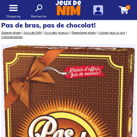
Jeux de
0
NIM
Shopping
Recherche
Pas de bras, pas de chocolat!
Galerie photo
|
Avis de NIM
|
Avis des joueurs
|
Reportage photo
|
Autres jeux à voir
|
Commentaires