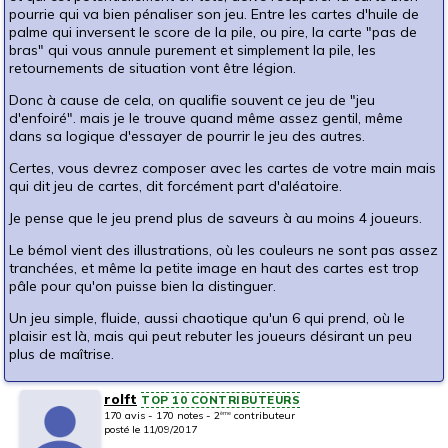
pourrie qui va bien pénaliser son jeu. Entre les cartes d'huile de
palme qui inversent le score de la pile, ou pire, la carte "pas de
bras" qui vous annule purement et simplement la pile, les
retournements de situation vont être légion.
Donc à cause de cela, on qualifie souvent ce jeu de "jeu
d'enfoiré". mais je le trouve quand même assez gentil, même
dans sa logique d'essayer de pourrir le jeu des autres.
Certes, vous devrez composer avec les cartes de votre main mais
qui dit jeu de cartes, dit forcément part d'aléatoire.
Je pense que le jeu prend plus de saveurs à au moins 4 joueurs.
Le bémol vient des illustrations, où les couleurs ne sont pas assez
tranchées, et même la petite image en haut des cartes est trop
pâle pour qu'on puisse bien la distinguer.
Un jeu simple, fluide, aussi chaotique qu'un 6 qui prend, où le
plaisir est là, mais qui peut rebuter les joueurs désirant un peu
plus de maîtrise.
rolft
TOP 10 CONTRIBUTEURS
170 avis - 170 notes - 2
contributeur
ème
posté le 11/09/2017