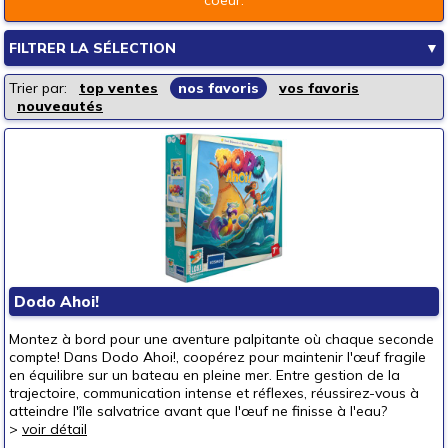
FILTRER LA SÉLECTION
▼
Les rayons de la boutique
Trier par:
top ventes
nos favoris
vos favoris
nouveautés
Jeux de société
Jeux enfants
Loisirs créatifs
Jouets d'éveil
Jouets d'imagination
Mode & décoration
Puzzles & casse-têtes
Dodo Ahoi!
Pour offrir à
Montez à bord pour une aventure palpitante où chaque seconde
un bébé (0-3 ans)
compte! Dans Dodo Ahoi!, coopérez pour maintenir l'œuf fragile
en équilibre sur un bateau en pleine mer. Entre gestion de la
un p'tit bout (3-6 ans)
(6)
trajectoire, communication intense et réflexes, réussirez-vous à
atteindre l'île salvatrice avant que l'œuf ne finisse à l'eau?
un junior (6-8 ans)
(15)
>
voir détail
un jeune ado (8-12 ans)
(12)