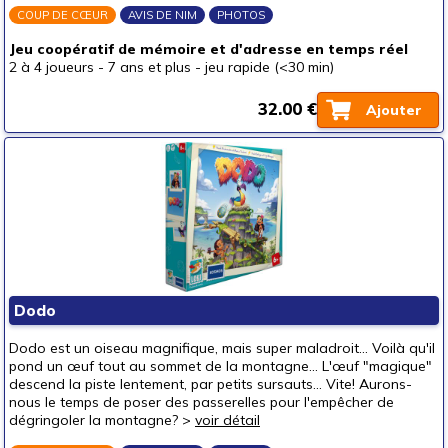
COUP DE CŒUR
AVIS DE NIM
PHOTOS
un ado (12-16 ans)
(3)
Jeu coopératif de mémoire et d'adresse en temps réel
un adulte (16 ans et +)
(3)
2 à 4 joueurs
-
7 ans et plus
-
jeu rapide (<30 min)
Prix
32.00 €
Ajouter
autour de 5 €
(3)
autour de 10 €
(2)
autour de 15 €
(4)
autour de 20 €
(3)
autour de 25 €
(7)
autour de 30 €
(12)
autour de 40 €
(6)
Dodo
autour de 50 €
Dodo est un oiseau magnifique, mais super maladroit... Voilà qu'il
50 € et au-delà
pond un œuf tout au sommet de la montagne... L'œuf "magique"
descend la piste lentement, par petits sursauts... Vite! Aurons-
nous le temps de poser des passerelles pour l'empêcher de
dégringoler la montagne? >
voir détail