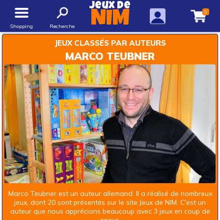
Jeux de
0
NIM
Shopping
Recherche
JEUX CLASSÉS PAR AUTEURS
MARCO TEUBNER
Marco Teubner est un auteur allemand. Il a réalisé de nombreux
jeux, dont 20 sont présentés sur le site Jeux de NIM. C'est un
auteur que nous apprécions beaucoup avec 3 jeux en coup de
coeur.