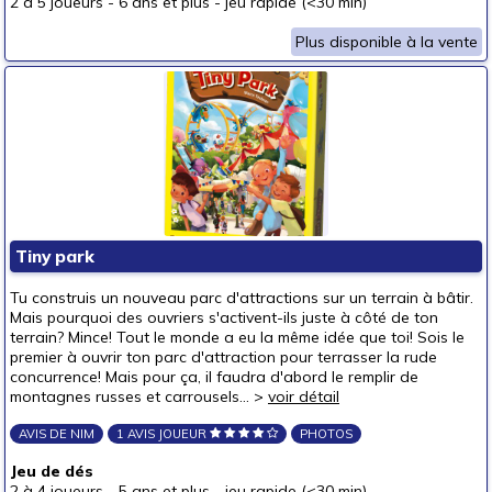
2 à 5 joueurs
-
6 ans et plus
-
jeu rapide (<30 min)
Plus disponible à la vente
Tiny park
Tu construis un nouveau parc d'attractions sur un terrain à bâtir.
Mais pourquoi des ouvriers s'activent-ils juste à côté de ton
terrain? Mince! Tout le monde a eu la même idée que toi! Sois le
premier à ouvrir ton parc d'attraction pour terrasser la rude
concurrence! Mais pour ça, il faudra d'abord le remplir de
montagnes russes et carrousels... >
voir détail
AVIS DE NIM
1 AVIS JOUEUR
PHOTOS
Jeu de dés
2 à 4 joueurs
-
5 ans et plus
-
jeu rapide (<30 min)