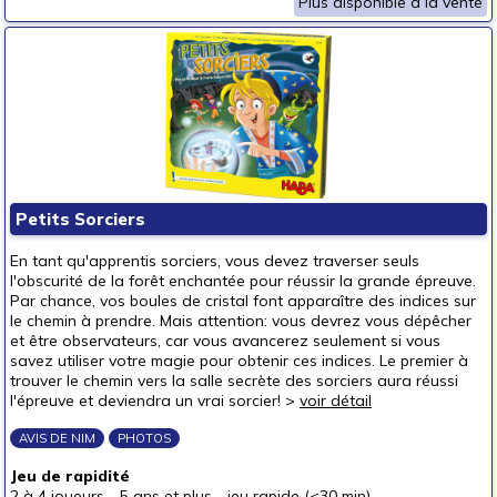
Plus disponible à la vente
Petits Sorciers
En tant qu'apprentis sorciers, vous devez traverser seuls
l'obscurité de la forêt enchantée pour réussir la grande épreuve.
Par chance, vos boules de cristal font apparaître des indices sur
le chemin à prendre. Mais attention: vous devrez vous dépêcher
et être observateurs, car vous avancerez seulement si vous
savez utiliser votre magie pour obtenir ces indices. Le premier à
trouver le chemin vers la salle secrète des sorciers aura réussi
l'épreuve et deviendra un vrai sorcier! >
voir détail
AVIS DE NIM
PHOTOS
Jeu de rapidité
2 à 4 joueurs
-
5 ans et plus
-
jeu rapide (<30 min)