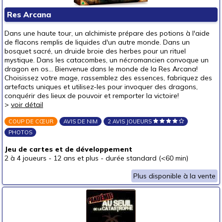
Puzzles & casse-têtes
Res Arcana
Pour offrir à
Dans une haute tour, un alchimiste prépare des potions à l'aide
un bébé (0-3 ans)
de flacons remplis de liquides d'un autre monde. Dans un
bosquet sacré, un druide broie des herbes pour un rituel
un p'tit bout (3-6 ans)
mystique. Dans les catacombes, un nécromancien convoque un
dragon en os... Bienvenue dans le monde de la Res Arcana!
un junior (6-8 ans)
Choisissez votre mage, rassemblez des essences, fabriquez des
un jeune ado (8-12 ans)
artefacts uniques et utilisez-les pour invoquer des dragons,
conquérir des lieux de pouvoir et remporter la victoire!
un ado (12-16 ans)
(1)
>
voir détail
un adulte (16 ans et +)
(3)
COUP DE CŒUR
AVIS DE NIM
2 AVIS JOUEURS
Prix
PHOTOS
autour de 5 €
(2)
Jeu de cartes et de développement
autour de 10 €
2 à 4 joueurs
-
12 ans et plus
-
durée standard (<60 min)
autour de 15 €
Plus disponible à la vente
autour de 20 €
autour de 25 €
autour de 30 €
(1)