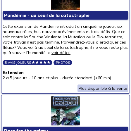
autour de 40 €
(1)
autour de 50 €
Pandémie - au seuil de la catastrophe
50 € et au-delà
Cette extension de Pandemie introduit un cinquième joueur, six
nouveaux rôles, huit nouveaux événements et trois défis. Que ce
soit contre la Souche Virulente, la Mutation ou le Bio-terroriste,
votre travail n’est pas terminé. Parviendrez-vous à éradiquer ces
fléaux? Vous voilà au seuil de la catastrophe, il ne vous reste plus
qu’à sauver l’humanité. >
voir détail
5 AVIS JOUEURS
PHOTOS
Extension
2 à 5 joueurs
-
10 ans et plus
-
durée standard (<60 min)
Plus disponible à la vente
Race for the galaxy