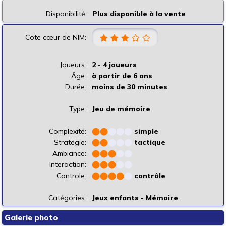
Disponibilité:
Plus disponible à la vente
Cote cœur de NIM:
Joueurs:
2 - 4 joueurs
Âge:
à partir de 6 ans
Durée:
moins de 30 minutes
Type:
Jeu de mémoire
Complexité:
⬤
⬤
⬤
⬤
⬤
simple
Stratégie:
⬤
⬤
⬤
⬤
⬤
tactique
Ambiance:
⬤
⬤
⬤
⬤
⬤
Interaction:
⬤
⬤
⬤
⬤
⬤
Controle:
⬤
⬤
⬤
⬤
⬤
contrôle
Catégories:
Jeux enfants - Mémoire
Galerie photo