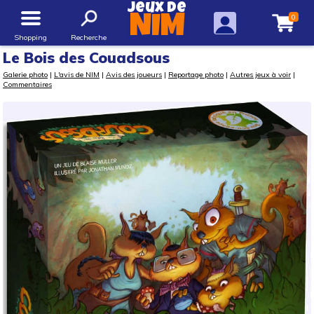
Jeux de
0
NIM
Shopping
Recherche
Le Bois des Couadsous
Galerie photo
|
L'avis de NIM
|
Avis des joueurs
|
Reportage photo
|
Autres jeux à voir
|
Commentaires