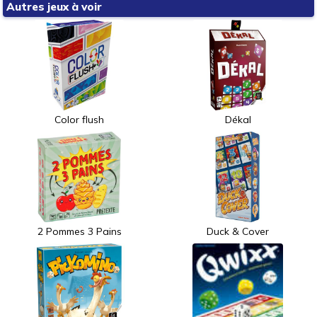
Autres jeux à voir
Color flush
Dékal
2 Pommes 3 Pains
Duck & Cover