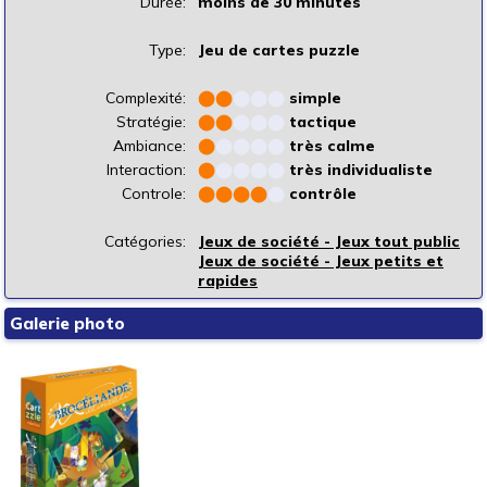
Durée:
moins de 30 minutes
Type:
Jeu de cartes puzzle
Complexité:
⬤
⬤
⬤
⬤
⬤
simple
Stratégie:
⬤
⬤
⬤
⬤
⬤
tactique
Ambiance:
⬤
⬤
⬤
⬤
⬤
très calme
Interaction:
⬤
⬤
⬤
⬤
⬤
très individualiste
Controle:
⬤
⬤
⬤
⬤
⬤
contrôle
Catégories:
Jeux de société - Jeux tout public
Jeux de société - Jeux petits et
rapides
Galerie photo