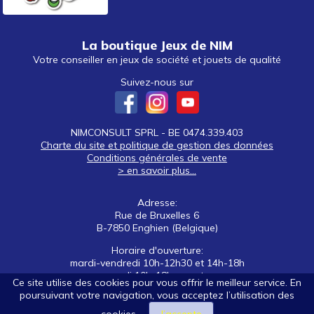
La boutique Jeux de NIM
Votre conseiller en jeux de société et jouets de qualité
Suivez-nous sur
NIMCONSULT SPRL - BE 0474.339.403
Charte du site et politique de gestion des données
Conditions générales de vente
> en savoir plus...
Adresse:
Rue de Bruxelles 6
B-7850 Enghien (Belgique)
Horaire d'ouverture:
mardi-vendredi 10h-12h30 et 14h-18h
samedi 10h-18h non stop
Ce site utilise des cookies pour vous offrir le meilleur service. En
poursuivant votre navigation, vous acceptez l’utilisation des
Tél: +32 (0)2 395 92 88
E-mail:
nim@jeuxdenim.be