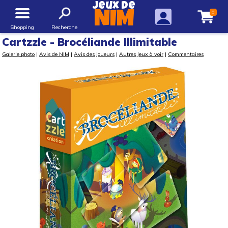
Jeux de
0
NIM
Shopping
Recherche
Cartzzle - Brocéliande Illimitable
Galerie photo
|
Avis de NIM
|
Avis des joueurs
|
Autres jeux à voir
|
Commentaires