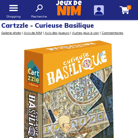
Jeux de
0
NIM
Shopping
Recherche
Cartzzle - Curieuse Basilique
Galerie photo
|
Avis de NIM
|
Avis des joueurs
|
Autres jeux à voir
|
Commentaires