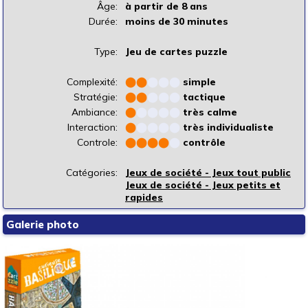
Âge:
à partir de 8 ans
Durée:
moins de 30 minutes
Type:
Jeu de cartes puzzle
Complexité:
⬤
⬤
⬤
⬤
⬤
simple
Stratégie:
⬤
⬤
⬤
⬤
⬤
tactique
Ambiance:
⬤
⬤
⬤
⬤
⬤
très calme
Interaction:
⬤
⬤
⬤
⬤
⬤
très individualiste
Controle:
⬤
⬤
⬤
⬤
⬤
contrôle
Catégories:
Jeux de société - Jeux tout public
Jeux de société - Jeux petits et
rapides
Galerie photo