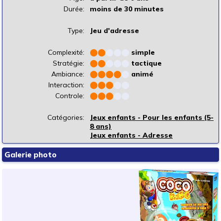
Durée:
moins de 30 minutes
Type:
Jeu d'adresse
Complexité:
⬤
⬤
⬤
⬤
⬤
simple
Stratégie:
⬤
⬤
⬤
⬤
⬤
tactique
Ambiance:
⬤
⬤
⬤
⬤
⬤
animé
Interaction:
⬤
⬤
⬤
⬤
⬤
Controle:
⬤
⬤
⬤
⬤
⬤
Catégories:
Jeux enfants - Pour les enfants (5-
8 ans)
Jeux enfants - Adresse
Galerie photo