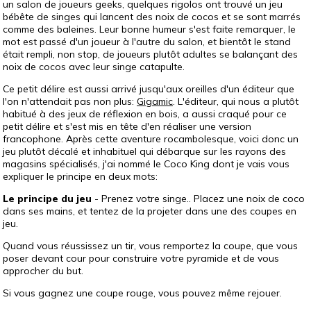
un salon de joueurs geeks, quelques rigolos ont trouvé un jeu
bébête de singes qui lancent des noix de cocos et se sont marrés
comme des baleines. Leur bonne humeur s'est faite remarquer, le
mot est passé d'un joueur à l'autre du salon, et bientôt le stand
était rempli, non stop, de joueurs plutôt adultes se balançant des
noix de cocos avec leur singe catapulte.
Ce petit délire est aussi arrivé jusqu'aux oreilles d'un éditeur que
l'on n'attendait pas non plus:
Gigamic
. L'éditeur, qui nous a plutôt
habitué à des jeux de réflexion en bois, a aussi craqué pour ce
petit délire et s'est mis en tête d'en réaliser une version
francophone. Après cette aventure rocambolesque, voici donc un
jeu plutôt décalé et inhabituel qui débarque sur les rayons des
magasins spécialisés, j'ai nommé le Coco King dont je vais vous
expliquer le principe en deux mots:
Le principe du jeu
- Prenez votre singe.. Placez une noix de coco
dans ses mains, et tentez de la projeter dans une des coupes en
jeu.
Quand vous réussissez un tir, vous remportez la coupe, que vous
poser devant cour pour construire votre pyramide et de vous
approcher du but.
Si vous gagnez une coupe rouge, vous pouvez même rejouer.