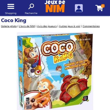
Jeux de
0
NIM
Shopping
Recherche
Coco King
Galerie photo
|
L'avis de NIM
|
Avis des joueurs
|
Autres jeux à voir
|
Commentaires