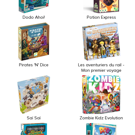
Dodo Ahoi!
Potion Express
Pirates 'N' Dice
Les aventuriers du rail -
Mon premier voyage
Saï Saï
Zombie Kidz Evolution