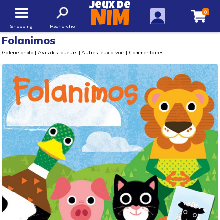
Jeux de
0
NIM
Shopping
Recherche
Folanimos
Galerie photo
|
Avis des joueurs
|
Autres jeux à voir
|
Commentaires