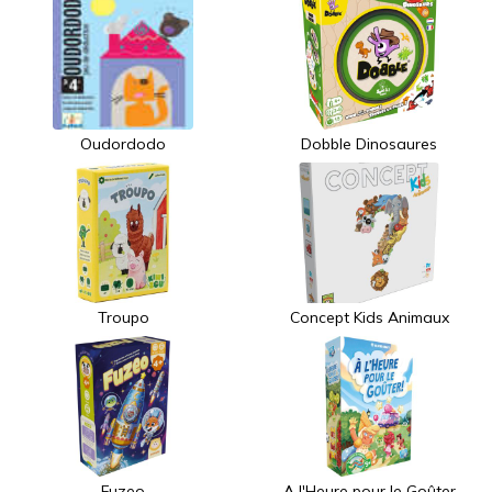
Oudordodo
Dobble Dinosaures
Troupo
Concept Kids Animaux
Fuzeo
A l'Heure pour le Goûter