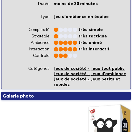
Durée:
moins de 30 minutes
Type:
Jeu d'ambiance en équipe
Complexité:
⬤
⬤
⬤
⬤
⬤
très simple
Stratégie:
⬤
⬤
⬤
⬤
⬤
très tactique
Ambiance:
⬤
⬤
⬤
⬤
⬤
très animé
Interaction:
⬤
⬤
⬤
⬤
⬤
très interactif
Controle:
⬤
⬤
⬤
⬤
⬤
Catégories:
Jeux de société - Jeux tout public
Jeux de société - Jeux d'ambiance
Jeux de société - Jeux petits et
rapides
Galerie photo