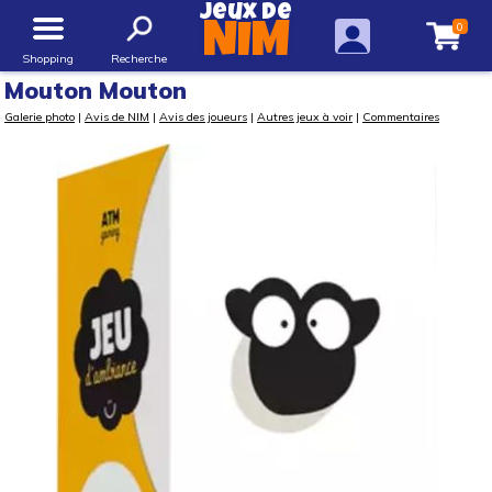
Jeux de
0
NIM
Shopping
Recherche
Mouton Mouton
Galerie photo
|
Avis de NIM
|
Avis des joueurs
|
Autres jeux à voir
|
Commentaires