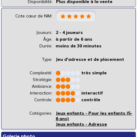
Disponibilité:
Plus disponible à la vente
Cote cœur de NIM:
Joueurs:
2 - 4 joueurs
Âge:
à partir de 6 ans
Durée:
moins de 30 minutes
Type:
Jeu d'adresse et de placement
Complexité:
⬤
⬤
⬤
⬤
⬤
très simple
Stratégie:
⬤
⬤
⬤
⬤
⬤
Ambiance:
⬤
⬤
⬤
⬤
⬤
Interaction:
⬤
⬤
⬤
⬤
⬤
interactif
Controle:
⬤
⬤
⬤
⬤
⬤
contrôle
Catégories:
Jeux enfants - Pour les enfants (5-
8 ans)
Jeux enfants - Adresse
Galerie photo