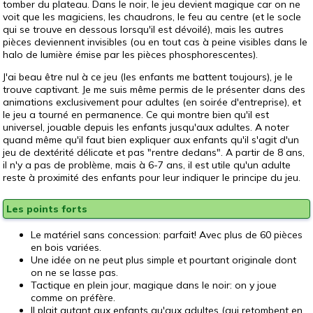
tomber du plateau. Dans le noir, le jeu devient magique car on ne
voit que les magiciens, les chaudrons, le feu au centre (et le socle
qui se trouve en dessous lorsqu'il est dévoilé), mais les autres
pièces deviennent invisibles (ou en tout cas à peine visibles dans le
halo de lumière émise par les pièces phosphorescentes).
J'ai beau être nul à ce jeu (les enfants me battent toujours), je le
trouve captivant. Je me suis même permis de le présenter dans des
animations exclusivement pour adultes (en soirée d'entreprise), et
le jeu a tourné en permanence. Ce qui montre bien qu'il est
universel, jouable depuis les enfants jusqu'aux adultes. A noter
quand même qu'il faut bien expliquer aux enfants qu'il s'agit d'un
jeu de dextérité délicate et pas "rentre dedans". A partir de 8 ans,
il n'y a pas de problème, mais à 6-7 ans, il est utile qu'un adulte
reste à proximité des enfants pour leur indiquer le principe du jeu.
Les points forts
Le matériel sans concession: parfait! Avec plus de 60 pièces
en bois variées.
Une idée on ne peut plus simple et pourtant originale dont
on ne se lasse pas.
Tactique en plein jour, magique dans le noir: on y joue
comme on préfère.
Il plait autant aux enfants qu'aux adultes (qui retombent en