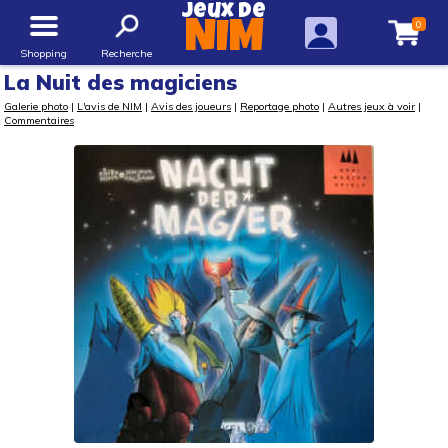
Jeux de
0
NIM
Shopping
Recherche
La Nuit des magiciens
Galerie photo
|
L'avis de NIM
|
Avis des joueurs
|
Reportage photo
|
Autres jeux à voir
|
Commentaires