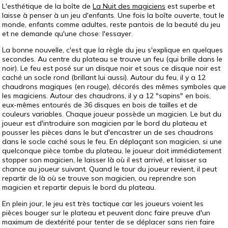
L'esthétique de la boîte de
La Nuit des magiciens
est superbe et
laisse à penser à un jeu d'enfants. Une fois la boîte ouverte, tout le
monde, enfants comme adultes, reste pantois de la beauté du jeu
et ne demande qu'une chose: l'essayer.
La bonne nouvelle, c'est que la règle du jeu s'explique en quelques
secondes. Au centre du plateau se trouve un feu (qui brille dans le
noir). Le feu est posé sur un disque noir et sous ce disque noir est
caché un socle rond (brillant lui aussi). Autour du feu, il y a 12
chaudrons magiques (en rouge), décorés des mêmes symboles que
les magiciens. Autour des chaudrons, il y a 12 "sapins" en bois,
eux-mêmes entourés de 36 disques en bois de tailles et de
couleurs variables. Chaque joueur possède un magicien. Le but du
joueur est d'introduire son magicien par le bord du plateau et
pousser les pièces dans le but d'encastrer un de ses chaudrons
dans le socle caché sous le feu. En déplaçant son magicien, si une
quelconque pièce tombe du plateau, le joueur doit immédiatement
stopper son magicien, le laisser là où il est arrivé, et laisser sa
chance au joueur suivant. Quand le tour du joueur revient, il peut
repartir de là où se trouve son magicien, ou reprendre son
magicien et repartir depuis le bord du plateau.
En plein jour, le jeu est très tactique car les joueurs voient les
pièces bouger sur le plateau et peuvent donc faire preuve d'un
maximum de dextérité pour tenter de se déplacer sans rien faire