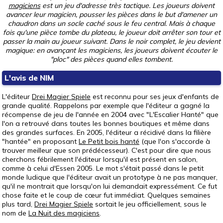
magiciens
est un jeu d'adresse très tactique. Les joueurs doivent
avancer leur magicien, pousser les pièces dans le but d'amener un
chaudron dans un socle caché sous le feu central. Mais à chaque
fois qu'une pièce tombe du plateau, le joueur doit arrêter son tour et
passer la main au joueur suivant. Dans le noir complet, le jeu devient
magique: en avançant les magiciens, les joueurs doivent écouter le
"ploc" des pièces quand elles tombent.
L'avis de NIM
L'éditeur
Drei Magier Spiele
est reconnu pour ses jeux d'enfants de
grande qualité. Rappelons par exemple que l'éditeur a gagné la
récompense de jeu de l'année en 2004 avec "L'Escalier Hanté" que
l'on a retrouvé dans toutes les bonnes boutiques et même dans
des grandes surfaces. En 2005, l'éditeur a récidivé dans la filière
"hantée" en proposant
Le Petit bois hanté
(que l'on s'accorde à
trouver meilleur que son prédécesseur). C'est pour dire que nous
cherchons fébrilement l'éditeur lorsqu'il est présent en salon,
comme à celui d'Essen 2005. Le mot s'était passé dans le petit
monde ludique que l'éditeur avait un prototype à ne pas manquer,
qu'il ne montrait que lorsqu'on lui demandait expressément. Ce fut
chose faite et le coup de cœur fut immédiat. Quelques semaines
plus tard,
Drei Magier Spiele
sortait le jeu officiellement, sous le
nom de
La Nuit des magiciens
.