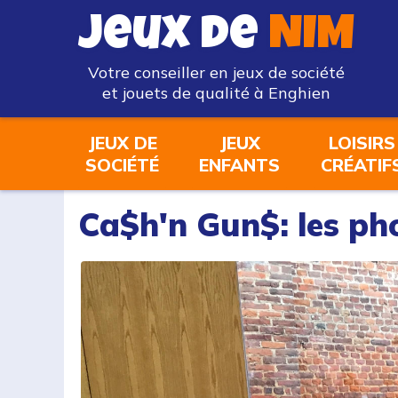
Jeux de
NIM
Votre conseiller en jeux de société
et jouets de qualité à Enghien
JEUX DE
JEUX
LOISIRS
SOCIÉTÉ
ENFANTS
CRÉATIF
Ca$h'n Gun$: les ph