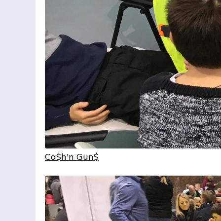
Ca$h'n Gun$