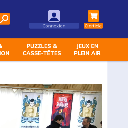
Connexion
0
article
&
PUZZLES &
JEUX EN
ION
CASSE-TÊTES
PLEIN AIR