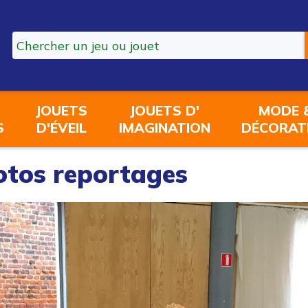
JOUETS
JOUETS D'
MODE 
S
D'ÉVEIL
IMAGINATION
DÉCORAT
otos reportages