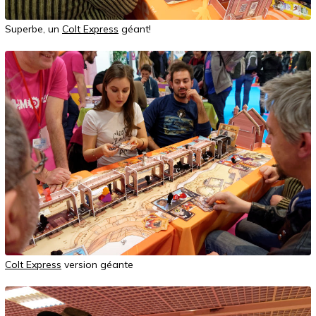
Superbe, un
Colt Express
géant!
Colt Express
version géante