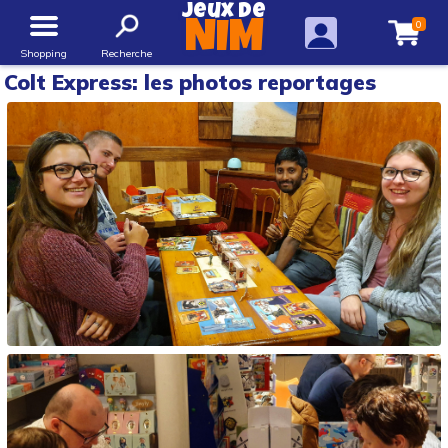
Jeux de
0
NIM
Shopping
Recherche
Colt Express: les photos reportages