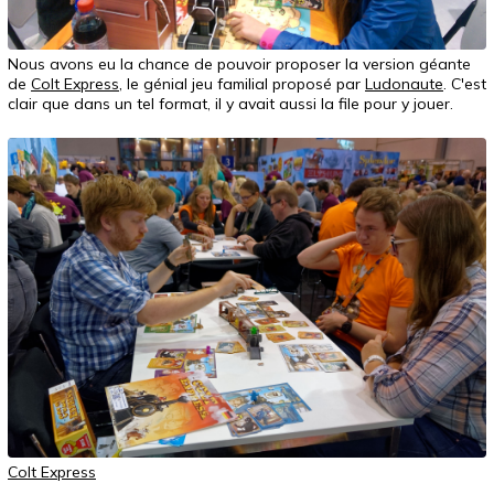
Nous avons eu la chance de pouvoir proposer la version géante
de
Colt Express
, le génial jeu familial proposé par
Ludonaute
. C'est
clair que dans un tel format, il y avait aussi la file pour y jouer.
Colt Express