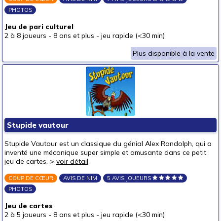
PHOTOS
Jeu de pari culturel
2 à 8 joueurs
-
8 ans et plus
-
jeu rapide (<30 min)
Plus disponible à la vente
Stupide vautour
Stupide Vautour est un classique du génial Alex Randolph, qui a
inventé une mécanique super simple et amusante dans ce petit
jeu de cartes. >
voir détail
COUP DE CŒUR
AVIS DE NIM
5 AVIS JOUEURS
PHOTOS
Jeu de cartes
2 à 5 joueurs
-
8 ans et plus
-
jeu rapide (<30 min)