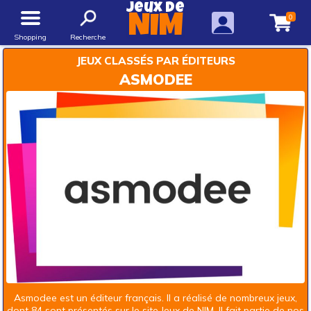
Jeux de
0
NIM
Shopping
Recherche
JEUX CLASSÉS PAR ÉDITEURS
ASMODEE
Asmodee est un éditeur français. Il a réalisé de nombreux jeux,
dont 84 sont présentés sur le site Jeux de NIM. Il fait partie de nos