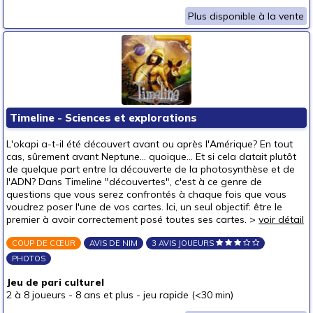
Plus disponible à la vente
Timeline - Sciences et explorations
L'okapi a-t-il été découvert avant ou après l'Amérique? En tout
cas, sûrement avant Neptune... quoique... Et si cela datait plutôt
de quelque part entre la découverte de la photosynthèse et de
l'ADN? Dans Timeline "découvertes", c'est à ce genre de
questions que vous serez confrontés à chaque fois que vous
voudrez poser l'une de vos cartes. Ici, un seul objectif: être le
premier à avoir correctement posé toutes ses cartes. >
voir détail
COUP DE CŒUR
AVIS DE NIM
3 AVIS JOUEURS
PHOTOS
Jeu de pari culturel
2 à 8 joueurs
-
8 ans et plus
-
jeu rapide (<30 min)