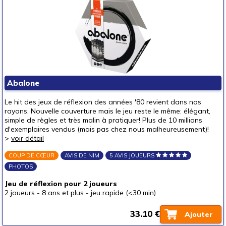
Abalone
Le hit des jeux de réflexion des années '80 revient dans nos
rayons. Nouvelle couverture mais le jeu reste le même: élégant,
simple de règles et très malin à pratiquer! Plus de 10 millions
d'exemplaires vendus (mais pas chez nous malheureusement)!
>
voir détail
COUP DE CŒUR
AVIS DE NIM
5 AVIS JOUEURS
PHOTOS
Jeu de réflexion pour 2 joueurs
2 joueurs
-
8 ans et plus
-
jeu rapide (<30 min)
33.10 €
Ajouter