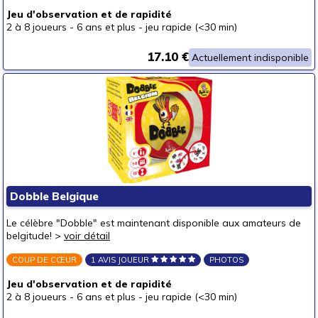
un junior (6-8 ans)
(18)
Jeu d'observation et de rapidité
2 à 8 joueurs
-
6 ans et plus
-
jeu rapide (<30 min)
un jeune ado (8-12 ans)
(61)
un ado (12-16 ans)
(70)
17.10 €
Actuellement indisponible
un adulte (16 ans et +)
(68)
Prix
autour de 5 €
(35)
autour de 10 €
(15)
autour de 15 €
(24)
autour de 20 €
(34)
autour de 25 €
(21)
Dobble Belgique
autour de 30 €
(19)
Le célèbre "Dobble" est maintenant disponible aux amateurs de
belgitude! >
voir détail
autour de 40 €
(7)
autour de 50 €
(5)
COUP DE CŒUR
1 AVIS JOUEUR
PHOTOS
50 € et au-delà
(1)
Jeu d'observation et de rapidité
2 à 8 joueurs
-
6 ans et plus
-
jeu rapide (<30 min)