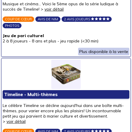
Musique et cinéma... Voici le 5ème opus de la série ludique à
succès de Timeline! >
voir détail
COUP DE CŒUR
AVIS DE NIM
2 AVIS JOUEURS
PHOTOS
Jeu de pari culturel
2 à 8 joueurs
-
8 ans et plus
-
jeu rapide (<30 min)
Plus disponible à la vente
Timeline - Multi-thèmes
Le célèbre Timeline se décline aujourd'hui dans une boîte multi-
thèmes, pour varier encore plus les plaisirs! Un incontournable
petit jeu qui parvient à marier culture et divertissement.
>
voir détail
COUP DE CŒUR
AVIS DE NIM
7 AVIS JOUEURS