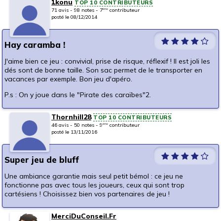
1konu
TOP 10 CONTRIBUTEURS
71 avis - 98 notes - 7
contributeur
ème
posté le 08/12/2014
Hay caramba !
J'aime bien ce jeu : convivial, prise de risque, réflexif ! Il est joli les
dés sont de bonne taille. Son sac permet de le transporter en
vacances par exemple. Bon jeu d'apéro.
P.s : On y joue dans le "Pirate des caraïbes"2.
Thornhill28
TOP 10 CONTRIBUTEURS
46 avis - 50 notes - 9
contributeur
ème
posté le 13/11/2016
Super jeu de bluff
Une ambiance garantie mais seul petit bémol : ce jeu ne
fonctionne pas avec tous les joueurs, ceux qui sont trop
cartésiens ! Choisissez bien vos partenaires de jeu !
MerciDuConseil.Fr