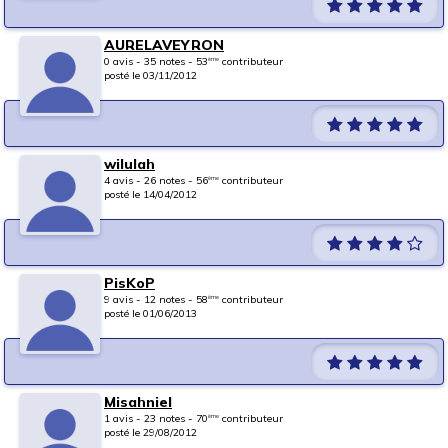
AURELAVEYRON
0 avis - 35 notes - 53
contributeur
ème
posté le 03/11/2012
wilulah
4 avis - 26 notes - 56
contributeur
ème
posté le 14/04/2012
PisKoP
9 avis - 12 notes - 58
contributeur
ème
posté le 01/06/2013
Misahniel
1 avis - 23 notes - 70
contributeur
ème
posté le 29/08/2012