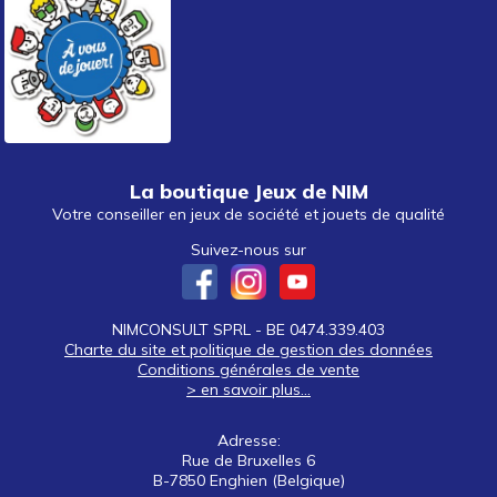
La boutique Jeux de NIM
Votre conseiller en jeux de société et jouets de qualité
Suivez-nous sur
NIMCONSULT SPRL - BE 0474.339.403
Charte du site et politique de gestion des données
Conditions générales de vente
> en savoir plus...
Adresse:
Rue de Bruxelles 6
B-7850 Enghien (Belgique)