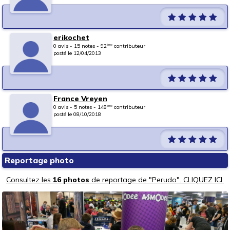
erikochet
0 avis - 15 notes - 92
contributeur
ème
posté le 12/04/2013
France Vreyen
0 avis - 5 notes - 148
contributeur
ème
posté le 08/10/2018
Reportage photo
Consultez les
16 photos
de reportage de "Perudo". CLIQUEZ ICI.