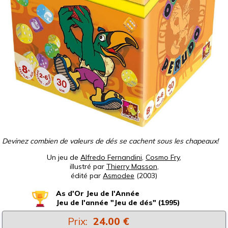
Devinez combien de valeurs de dés se cachent sous les chapeaux!
Un jeu de
Alfredo Fernandini
,
Cosmo Fry
,
illustré par
Thierry Masson
,
édité par
Asmodee
(2003)
As d'Or Jeu de l'Année
Jeu de l'année "Jeu de dés" (1995)
Prix:
24.00 €