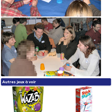
Autres jeux à voir