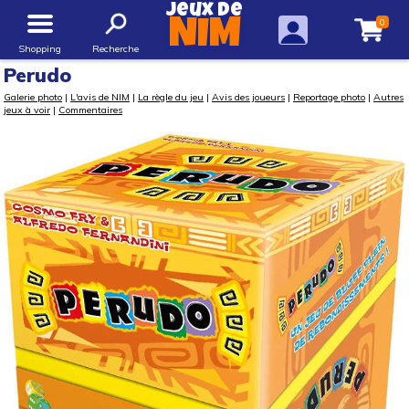
Jeux de
0
NIM
Shopping
Recherche
Perudo
Galerie photo
|
L'avis de NIM
|
La règle du jeu
|
Avis des joueurs
|
Reportage photo
|
Autres
jeux à voir
|
Commentaires