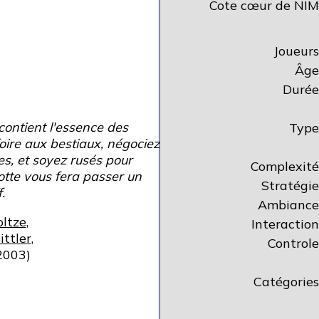
Cote cœur de NIM
Joueurs
Âge
Durée
ontient l'essence des
Type
foire aux bestiaux, négociez
es, et soyez rusés pour
Complexité
otte vous fera passer un
Stratégie
.
Ambiance
oltze
,
Interaction
ittler
,
Controle
2003)
Catégories