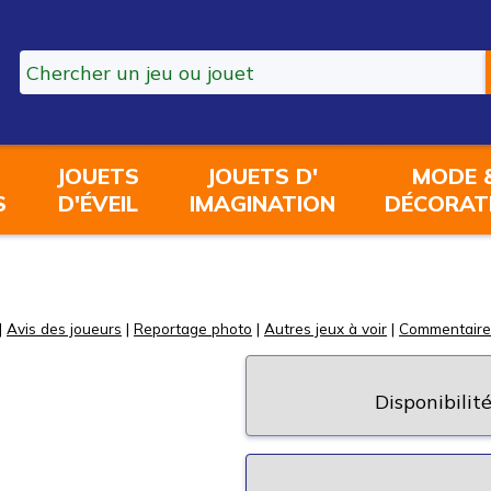
JOUETS
JOUETS D'
MODE 
S
D'ÉVEIL
IMAGINATION
DÉCORAT
|
Avis des joueurs
|
Reportage photo
|
Autres jeux à voir
|
Commentaire
Disponibilité