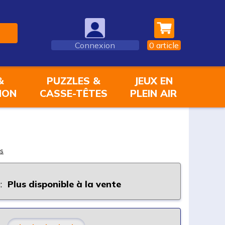
Connexion
0
article
&
PUZZLES &
JEUX EN
ION
CASSE-TÊTES
PLEIN AIR
s
:
Plus disponible à la vente