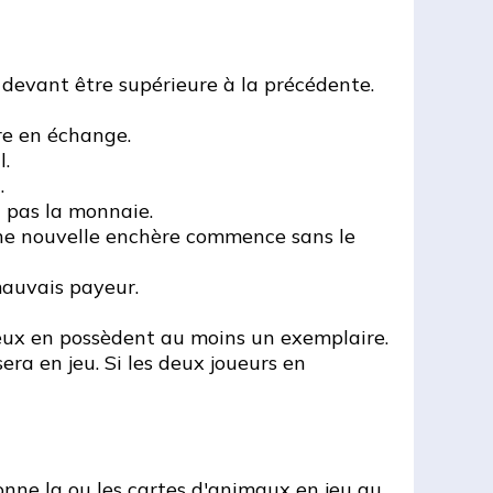
e devant être supérieure à la précédente.
ère en échange.
l.
.
d pas la monnaie.
t une nouvelle enchère commence sans le
 mauvais payeur.
deux en possèdent au moins un exemplaire.
era en jeu. Si les deux joueurs en
donne la ou les cartes d'animaux en jeu au