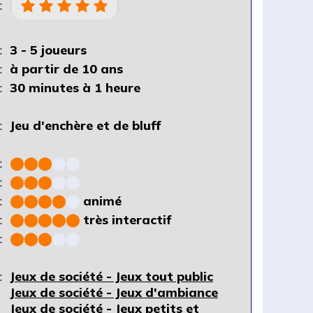
:
:
3 - 5 joueurs
:
à partir de 10 ans
:
30 minutes à 1 heure
:
Jeu d'enchère et de bluff
:
⬤
⬤
⬤
⬤
⬤
:
⬤
⬤
⬤
⬤
⬤
:
⬤
⬤
⬤
⬤
⬤
animé
:
⬤
⬤
⬤
⬤
⬤
très interactif
:
⬤
⬤
⬤
⬤
⬤
:
Jeux de société - Jeux tout public
Jeux de société - Jeux d'ambiance
Jeux de société - Jeux petits et