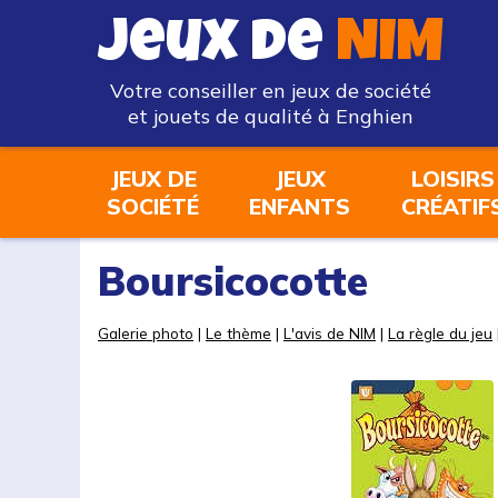
Jeux de
NIM
Votre conseiller en jeux de société
et jouets de qualité à Enghien
JEUX DE
JEUX
LOISIRS
SOCIÉTÉ
ENFANTS
CRÉATIF
Boursicocotte
Galerie photo
|
Le thème
|
L'avis de NIM
|
La règle du jeu