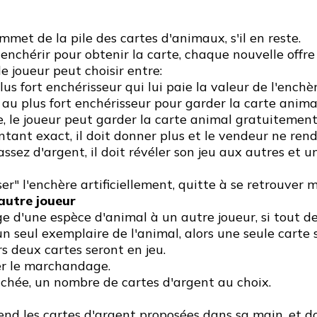
mmet de la pile des cartes d'animaux, s'il en reste.
enchérir pour obtenir la carte, chaque nouvelle offr
e joueur peut choisir entre:
us fort enchérisseur qui lui paie la valeur de l'ench
 au plus fort enchérisseur pour garder la carte anima
, le joueur peut garder la carte animal gratuitement
ntant exact, il doit donner plus et le vendeur ne ren
assez d'argent, il doit révéler son jeu aux autres e
ser" l'enchère artificiellement, quitte à se retrouver
autre joueur
e d'une espèce d'animal à un autre joueur, si tout 
n seul exemplaire de l'animal, alors une seule carte s
s deux cartes seront en jeu.
er le marchandage.
chée, un nombre de cartes d'argent au choix.
prend les cartes d'argent proposées dans sa main, et 