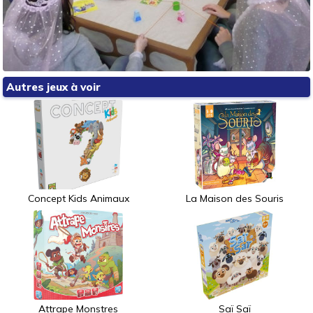
Autres jeux à voir
Concept Kids Animaux
La Maison des Souris
Attrape Monstres
Saï Saï