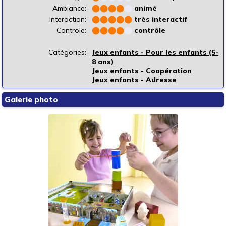
Ambiance:
⬤
⬤
⬤
⬤
⬤
animé
Interaction:
⬤
⬤
⬤
⬤
⬤
très interactif
Controle:
⬤
⬤
⬤
⬤
⬤
contrôle
Catégories:
Jeux enfants - Pour les enfants (5-
8 ans)
Jeux enfants - Coopération
Jeux enfants - Adresse
Galerie photo