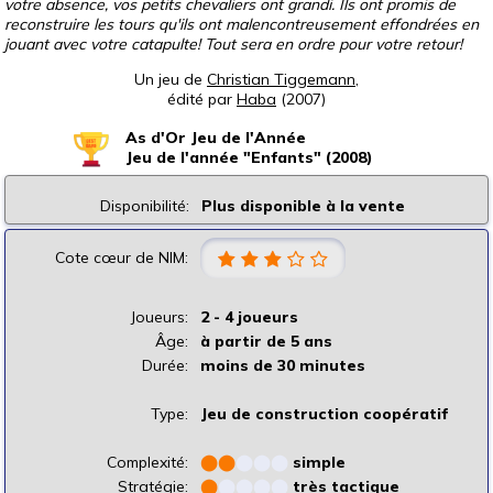
votre absence, vos petits chevaliers ont grandi. Ils ont promis de
reconstruire les tours qu'ils ont malencontreusement effondrées en
jouant avec votre catapulte! Tout sera en ordre pour votre retour!
Un jeu de
Christian Tiggemann
,
édité par
Haba
(2007)
As d'Or Jeu de l'Année
Jeu de l'année "Enfants" (2008)
Disponibilité:
Plus disponible à la vente
Cote cœur de NIM:
Joueurs:
2 - 4 joueurs
Âge:
à partir de 5 ans
Durée:
moins de 30 minutes
Type:
Jeu de construction coopératif
Complexité:
⬤
⬤
⬤
⬤
⬤
simple
Stratégie:
⬤
⬤
⬤
⬤
⬤
très tactique