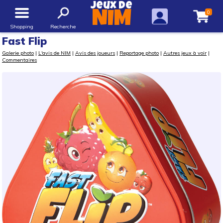
Jeux de
0
NIM
Shopping
Recherche
Fast Flip
Galerie photo
|
L'avis de NIM
|
Avis des joueurs
|
Reportage photo
|
Autres jeux à voir
|
Commentaires