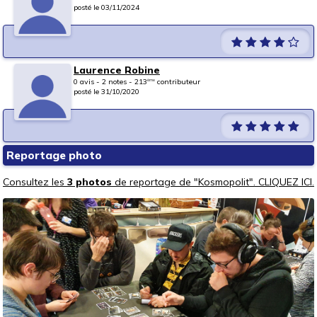
posté le 03/11/2024
Laurence Robine
0 avis - 2 notes - 213
contributeur
ème
posté le 31/10/2020
Reportage photo
Consultez les
3 photos
de reportage de "Kosmopolit". CLIQUEZ ICI.