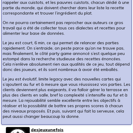
rappeler aux cuistots, et les pauvres cuistots, chacun dédié à une
partie du monde, qui doivent chercher dans leur liste la recette
correspondante et trouver l’ingrédient du plat.
On ne pourra certainement pas reprocher aux auteurs ce gros
travail qui a été de collecter tous ces dialectes et recettes pour
alimenter leur base de données.
Le jeu est court, 6 min, ce qui permet de relancer des parties
rapidement. On s’entraide, on peste parce qu’on ne trouve pas,
mais finalement, le côté party game annoncé s’est quelque peu
estompé dans la recherche studieuse des recettes énoncées.
Cela n’enlève absolument rien aux qualités de ce jeu, tout dépend
donc des joueurs, et ils sont nombreux à avoir été emballés.
Le jeu est évolutif, limite legacy avec des nouvelles cartes qui
s’ajoutent au fur et à mesure que vous réussissez vos parties. Les
clients deviennent plus exigeants, il va falloir gérer la terrasse en
plus des clients en salle, bref la complexité s’intensifie au fur et à
mesure. La rejouabilité semble excellente entre les objectifs à
réaliser et la possibilité de battre ses propres scores à chacun
des niveaux proposés. Et puis, suivant qui fait la serveuse, cela
peut aussi changer beaucoup la donne.
desjeuxunefois