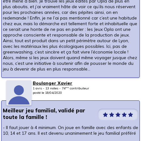
être mené à bien. Je trouve les jeux édités par Opla de plus en
plus aboutis, et j’ai vraiment hâte de voir ce qu’ils nous réservent
pour les prochaines années, car des pépites ainsi, on en
redemande ! Enfin, je ne l’ai pas mentionné car c’est une habitude
chez eux, mais la démarche est tellement forte et inhabituelle que
ce serait une honte de ne pas en parler : les Jeux Opla ont une
approche consciente et responsable de la production de jeux.
Ainsi, tout est produit dans un petit périmètre autour de Lyon,
avec les matériaux les plus écologiques possibles. Ici, pas de
greenwashing, c’est sincère et ça fait vivre l’économie locale !
Alors, même si les jeux doivent quand même voyager jusque chez
nous, c’est une initiative à soutenir afin de pousser le monde du
jeu à devenir de plus en plus responsable…
Boulanger Xavier
1 avis - 13 notes - 74
contributeur
ème
posté le 18/04/2020
Meilleur jeu familial, validé par
toute la famille !
- Il faut jouer à 4 minimum. On joue en famille avec des enfants de
10, 14 et 17 ans. Il est devenu unanimement le jeu familial préféré