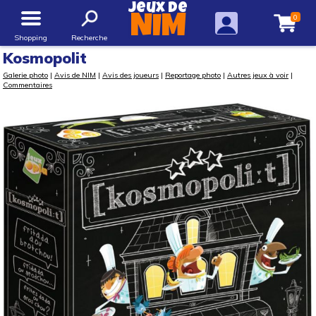
Jeux de
0
NIM
Shopping
Recherche
Kosmopolit
Galerie photo
|
Avis de NIM
|
Avis des joueurs
|
Reportage photo
|
Autres jeux à voir
|
Commentaires