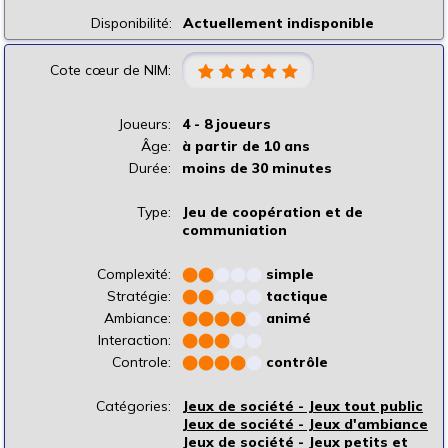
Disponibilité:
Actuellement indisponible
Cote cœur de NIM:
Joueurs:
4 - 8 joueurs
Âge:
à partir de 10 ans
Durée:
moins de 30 minutes
Type:
Jeu de coopération et de
communiation
Complexité:
⬤
⬤
⬤
⬤
⬤
simple
Stratégie:
⬤
⬤
⬤
⬤
⬤
tactique
Ambiance:
⬤
⬤
⬤
⬤
⬤
animé
Interaction:
⬤
⬤
⬤
⬤
⬤
Controle:
⬤
⬤
⬤
⬤
⬤
contrôle
Catégories:
Jeux de société - Jeux tout public
Jeux de société - Jeux d'ambiance
Jeux de société - Jeux petits et