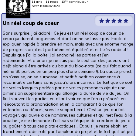
11 avis - 11 notes - 13
contributeur
ème
posté le 08/06/2020
Un réel coup de coeur
Sans surprise, j’ai adoré ! Ce jeu est un réel coup de cœur, de
ceux qui durent longtemps et dont on ne se lasse pas. Facile à
expliquer, rapide à prendre en main, mais avec une énorme marge
de progression, il est parfaitement équilibré et est très addictif !
Depuis que j’ai la boîte, j’ai enchainé les parties et j’en
redemande. Et à priori, je ne suis pas le seul car des joueurs ont
déjà signalé être arrivés au bout du bloc-note (ce qui fait quand
même 80 parties en un peu plus d’une semaine !). La sauce prend,
on s’amuse, on se surpasse, et petit à petit on commence à
reconnaître certains sons jusqu’alors inconnus. Le fait que ce soit
de vraies langues parlées par de vraies personnes ajoute une
dimension supplémentaire qui allonge la durée de vie du jeu. On
finit souvent les parties en allant voir ce que l’on a préparé, en
réécoutant la prononciation et en la comparant à ce que l’on
entendait au départ, sans le support écrit. C’est un jeu qui fait
voyager, qui ouvre à de nombreuses cultures et qui met l’eau à la
bouche. Je me demande d’ailleurs si l’équipe de création du jeu à
pu goûter à tous ces plats exotiques… Et puis, je reste ébahi et
franchement admiratif par l’ampleur du projet et le fait qu’il ait pu