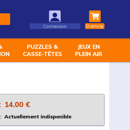
Connexion
0
article
&
PUZZLES &
JEUX EN
ION
CASSE-TÊTES
PLEIN AIR
:
14.00 €
:
Actuellement indisponible