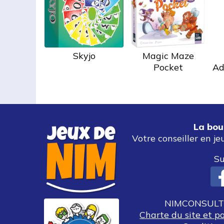
Skyjo
Magic Maze
Pocket
Ad
La bou
Votre conseiller en je
Su
NIMCONSULT 
Charte du site et p