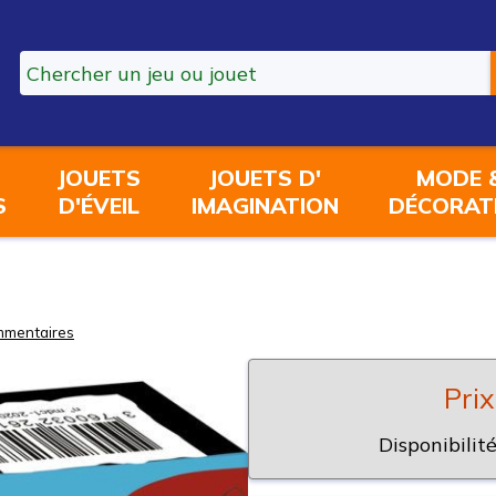
JOUETS
JOUETS D'
MODE 
S
D'ÉVEIL
IMAGINATION
DÉCORAT
mentaires
Prix
Disponibilité