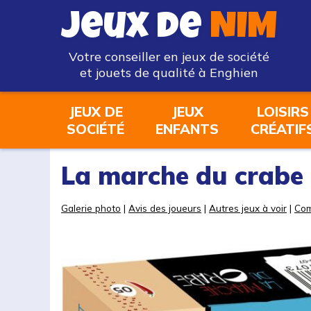
Jeux de
NIM
Votre conseiller en jeux de société
et jouets de qualité à Enghien
JEUX DE
JEUX
LOISIRS
SOCIÉTÉ
ENFANTS
CRÉATIF
La marche du crabe
Galerie photo
|
Avis des joueurs
|
Autres jeux à voir
|
Com