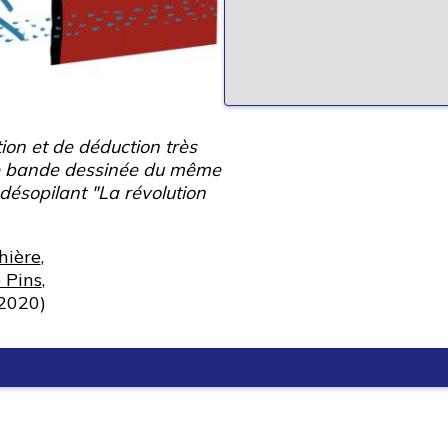
on et de déduction très
une bande dessinée du même
désopilant "La révolution
hière
,
 Pins
,
2020)