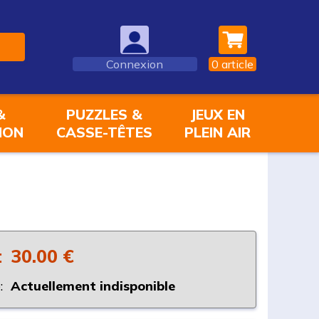
Connexion
0
article
&
PUZZLES &
JEUX EN
ION
CASSE-TÊTES
PLEIN AIR
:
30.00 €
:
Actuellement indisponible