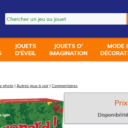
JOUETS
JOUETS D'
MODE 
S
D'ÉVEIL
IMAGINATION
DÉCORAT
e photo
|
Autres jeux à voir
|
Commentaires
Prix
Disponibilité