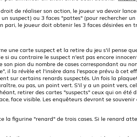
droit de réaliser son action, le joueur va devoir lancer
 un suspect) ou 3 faces "pattes" (pour rechercher un i
pari, le joueur doit obtenir les 3 faces désirées en tr
urne une carte suspect et la retire du jeu s'il pense qu
le si au contraire le suspect n'est pas encore innocen
ce son pion du nombre de cases correspondant au nombr
", il la révèle et l'insère dans l'espace prévu à cet e
nt sur certains renards suspectés. Un fois la plaquette
aître, ou pas, un point vert. S'il y a un point vers, ce
chéant, retirer des cartes "suspects" ceux qui on été 
lace, face visible. Les enquêteurs devront se souvenir
ce la figurine "renard" de trois cases. Si le renard at