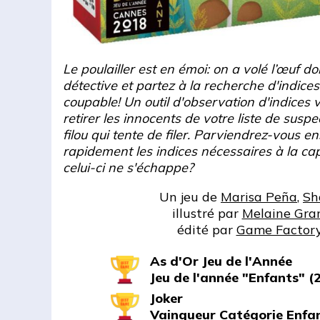
Le poulailler est en émoi: on a volé l’œuf d
détective et partez à la recherche d'indic
coupable! Un outil d'observation d'indices v
retirer les innocents de votre liste de suspec
filou qui tente de filer. Parviendrez-vous e
rapidement les indices nécessaires à la ca
celui-ci ne s'échappe?
Un jeu de
Marisa Peña
,
Sh
illustré par
Melaine Gra
édité par
Game Factor
As d'Or Jeu de l'Année
Jeu de l'année "Enfants" (
Joker
Vainqueur Catégorie Enfa