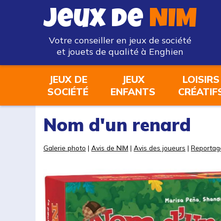
Jeux de
NIM
Votre conseiller en jeux de société
et jouets de qualité à Enghien
JEUX DE
JEUX
LOISIRS
SOCIÉTÉ
ENFANTS
CRÉATIF
Nom d'un renard
Galerie photo
|
Avis de NIM
|
Avis des joueurs
|
Reportag