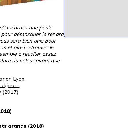
oré! Incarnez une poule
es pour démasquer le renard
ous sera bien utile pour
ts et ainsi retrouver le
nsemble à récolter assez
pture du voleur avant que
anon Lyon
,
ndgirard
,
y
(2017)
2018)
nts grands (2018)