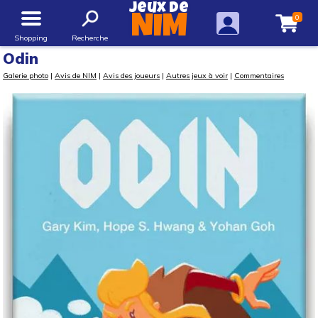
Jeux de
0
NIM
Shopping
Recherche
Odin
Galerie photo
|
Avis de NIM
|
Avis des joueurs
|
Autres jeux à voir
|
Commentaires