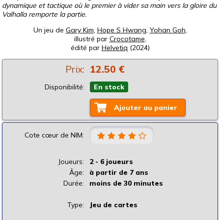
dynamique et tactique où le premier à vider sa main vers la gloire du
Valhalla remporte la partie.
Un jeu de
Gary Kim
,
Hope S Hwang
,
Yohan Goh
,
illustré par
Crocotame
,
édité par
Helvetiq
(2024)
Prix:
12.50 €
Disponibilité:
En stock
Ajouter au panier
Cote cœur de NIM:
Joueurs:
2 - 6 joueurs
Âge:
à partir de 7 ans
Durée:
moins de 30 minutes
Type:
Jeu de cartes