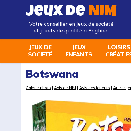
Jeux de
NIM
Votre conseiller en jeux de société
et jouets de qualité à Enghien
JEUX DE
JEUX
LOISIRS
SOCIÉTÉ
ENFANTS
CRÉATIF
Botswana
Galerie photo
|
Avis de NIM
|
Avis des joueurs
|
Autres je