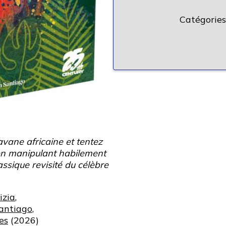
Catégories
vane africaine et tentez
e en manipulant habilement
ssique revisité du célèbre
izia
,
antiago
,
es
(2026)