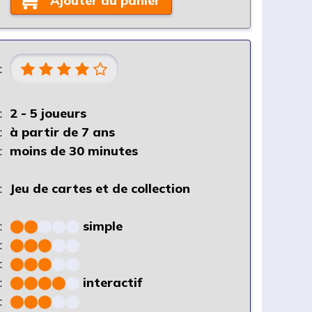
Ajouter au panier
:
:
2 - 5 joueurs
:
à partir de 7 ans
:
moins de 30 minutes
:
Jeu de cartes et de collection
:
⬤
⬤
⬤
⬤
⬤
simple
:
⬤
⬤
⬤
⬤
⬤
:
⬤
⬤
⬤
⬤
⬤
:
⬤
⬤
⬤
⬤
⬤
interactif
:
⬤
⬤
⬤
⬤
⬤