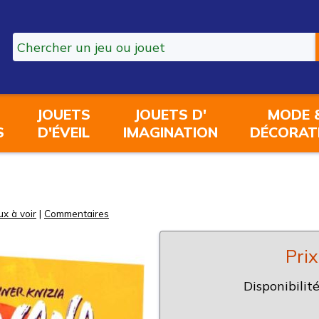
JOUETS
JOUETS D'
MODE 
S
D'ÉVEIL
IMAGINATION
DÉCORAT
ux à voir
|
Commentaires
Prix
Disponibilité