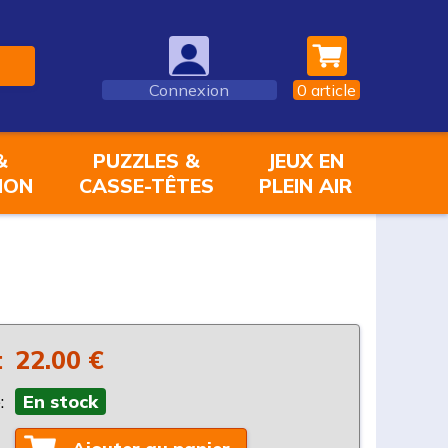
Connexion
0
article
&
PUZZLES &
JEUX EN
ION
CASSE-TÊTES
PLEIN AIR
:
22.00 €
:
En stock