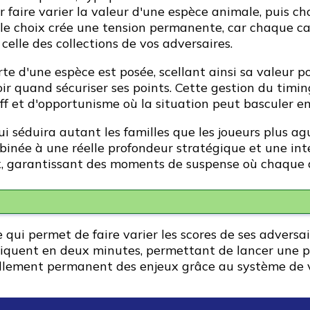
 faire varier la valeur d'une espèce animale, puis cho
le choix crée une tension permanente, car chaque ca
celle des collections de vos adversaires.
e d'une espèce est posée, scellant ainsi sa valeur pou
oir quand sécuriser ses points. Cette gestion du timing
f et d'opportunisme où la situation peut basculer en
 séduira autant les familles que les joueurs plus ag
inée à une réelle profondeur stratégique et une inter
x, garantissant des moments de suspense où chaque dé
 qui permet de faire varier les scores de ses adversa
xpliquent en deux minutes, permettant de lancer une 
llement permanent des enjeux grâce au système de v